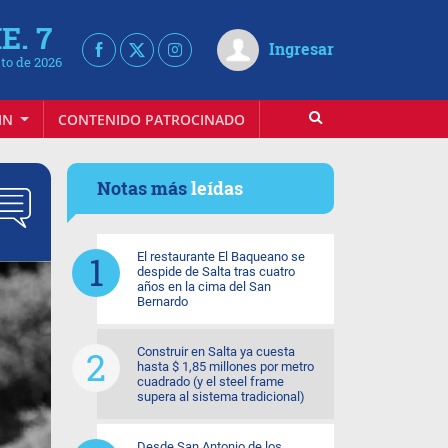
E. 7
Ingresar
to de 2026
IN
CONTENIDO PATROCINADO
Notas más
leídas
El restaurante El Baqueano se
despide de Salta tras cuatro
años en la cima del San
Bernardo
Construir en Salta ya cuesta
hasta $ 1,85 millones por metro
cuadrado (y el steel frame
supera al sistema tradicional)
Desde San Antonio de los