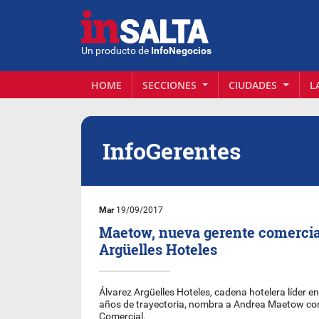
Un producto de
InfoNegocios
HOME
SECCIONES
CIUDADES
L
InfoGerentes
Mar
19/09/2017
Maetow, nueva gerente comercia
Argüelles Hoteles
Álvarez Argüelles Hoteles, cadena hotelera líder en
años de trayectoria, nombra a Andrea Maetow c
Comercial.