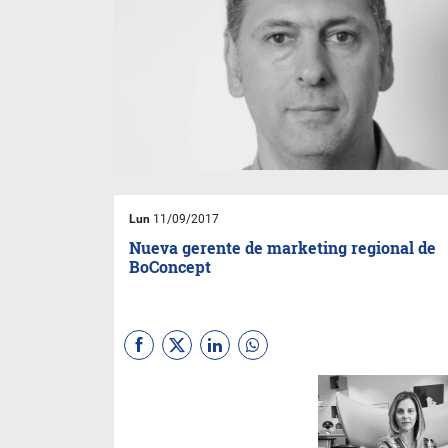
Lun
11/09/2017
Nueva gerente de marketing regional de
BoConcept
Los directivos de BoConcept
para el Cono Sur, nombraron a
Maricarmen Giménez Riera
como gerente de marketing