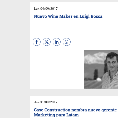
Lun
04/09/2017
Nuevo Wine Maker en Luigi Bosca
Luigi Bosca anunció la
incorporación del ingeniero
Pablo Cúneo como Head Wine
Maker de la bodega.
Jue
31/08/2017
Case Construction nombra nuevo gerente
Marketing para Latam