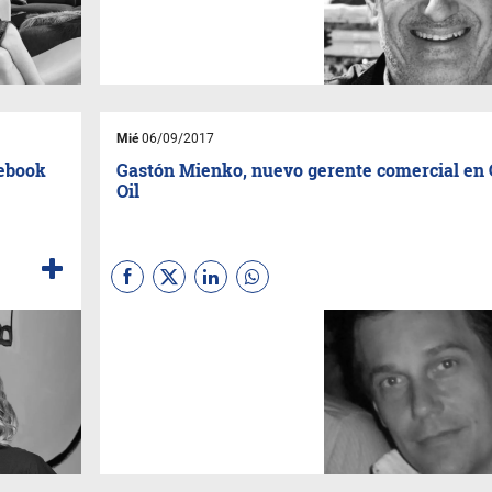
Hijos, la empresa cordobesa
que produce lavarropas,
lavavajillas y otros
electrodomésticos con
marcas como Drean y Aurora
en su planta de Luque.
Mié
06/09/2017
cebook
Gastón Mienko, nuevo gerente comercial en 
Oil
Dentro del plan de
consolidación nacional, Gulf
Oil, dedicada al desarrollo de
lubricantes de alta tecnología,
anuncia la incorporación de
Gastón Mienko como gerente
comercial de la empresa a
nivel nacional.