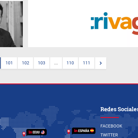
Francisco Lalanne
asume a
partir de septiembre como
Gerente Regional en el equipo
global de Comunicación
Corporativa Latam (con
excepción de Brasil) de
Trivago
, a cargo de Argentina,
Colombia, Chile, Ecuador,
México, Perú y Uruguay.
101
102
103
...
110
111
Redes Sociale
FACEBOOK
TWITTER