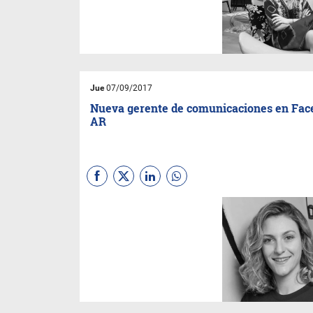
regional de la firma. Su
principal desafío será alinear
la comunicación y las
estrategias de las tiendas de
Paraguay, Uruguay y Argentina,
para posicionar la marca
como referente de diseño de
interiores en la región.
Jue
07/09/2017
Nueva gerente de comunicaciones en Fa
AR
Facebook nombró a Ana Clara
Prilutzky como nueva Gerente
de Comunicaciones para
Argentina, liderando la
comunicación externa de la
empresa de tecnología en uno
de los mercados más
dinámicos en América Latina.