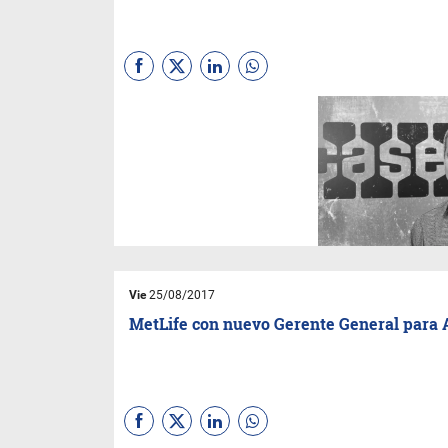
La compañía, que ofrece
equipos para la construcción
en todo el mundo, designó
recientemente a Mauricio
Moraes como gerente de
Marketing para América
Latina.
Vie
25/08/2017
MetLife con nuevo Gerente General para 