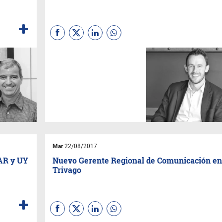
(Por
Dave Curran - Love
Monday
) La reputación de una
compañía es igual a su
cultura, existe más allá de que
queramos verla o no. Es
fundamental construirla y
comunicarla de forma
auténtica al mundo exterior.
Mar
22/08/2017
AR y UY
Nuevo Gerente Regional de Comunicación en
Trivago