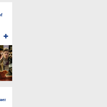
of
raer