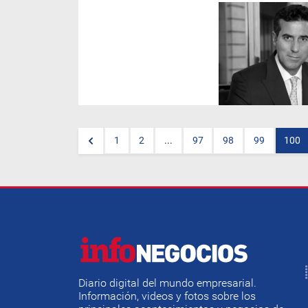
MetLife, compañía global de
seguros, nombró a Carlos
Bargiela como su nuevo
Gerente General.
1
2
...
97
98
99
100
Diario digital del mundo empresarial.
Información, videos y fotos sobre los