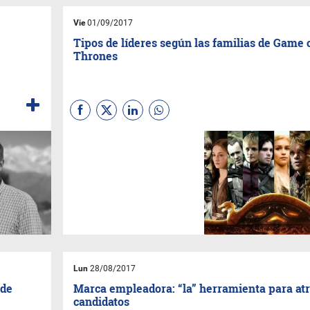
Vie
01/09/2017
Tipos de líderes según las familias de Game 
Thrones
Luego de la finalización de la
séptima temporada de Game
of Thrones, Adecco Argentina
muestra los distintos tipos de
líderes, pero esta vez
comparados con las familias
protagónicas de la
multipremiada serie.
Lun
28/08/2017
 de
Marca empleadora: “la” herramienta para at
candidatos