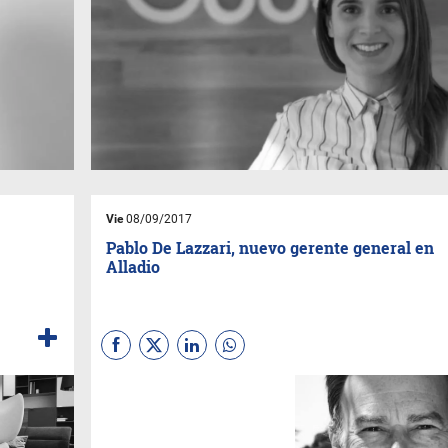
Vie
08/09/2017
Pablo De Lazzari, nuevo gerente general en
Alladio
Pablo De Lazzari (ex HP y
BGH) será presentando en
breve como nuevo gerente
general de J. M. Alladio e