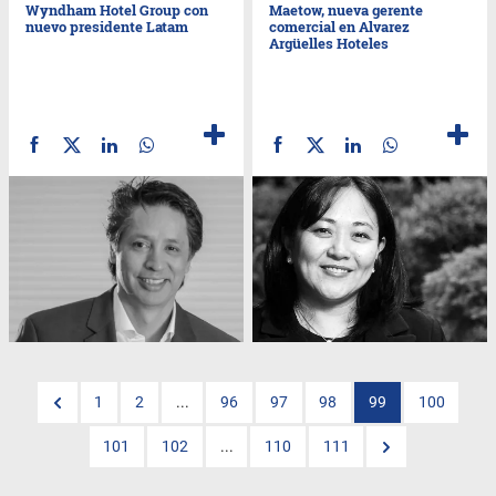
Wyndham Hotel Group con
Maetow, nueva gerente
nuevo presidente Latam
comercial en Alvarez
Argüelles Hoteles
1
2
...
96
97
98
99
100
101
102
...
110
111