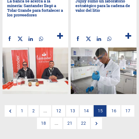
La banca se acerca a la
Jujuy sumó un laboratorio
minería: Santander llegó a
estratégico para la cadena de
Tolar Grande para fortalecer a
valor del litio
los proveedores
1
2
...
12
13
14
15
16
17
18
...
21
22