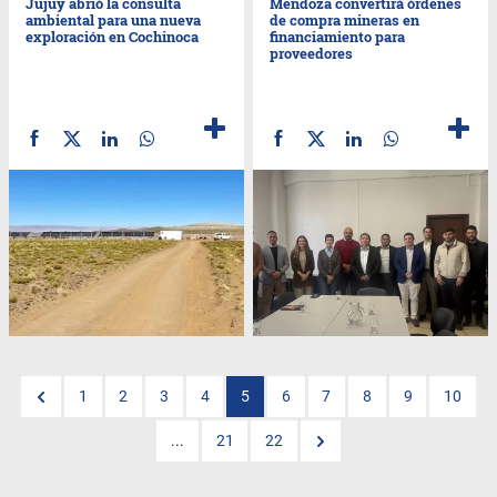
Jujuy abrió la consulta
Mendoza convertirá órdenes
ambiental para una nueva
de compra mineras en
exploración en Cochinoca
financiamiento para
proveedores
1
2
3
4
5
6
7
8
9
10
...
21
22