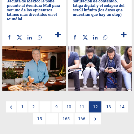
Jacinta de México le pone
Saturación de contenido,
picante al Aventura Mall para
fatiga digital y el colapso del
ser uno de los epicentros
scroll infinito (los datos que
latinos mas divertidos en el
muestran que hay un stop)
Mundial
1
2
...
9
10
11
12
13
14
15
...
165
166