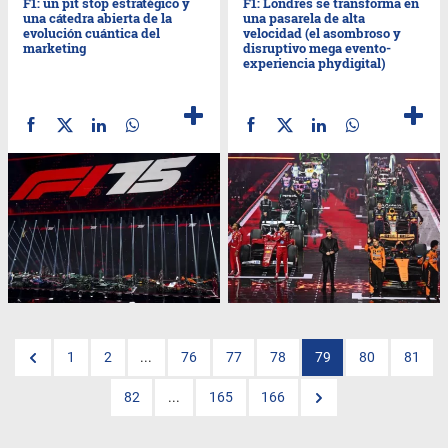
F1: un pit stop estratégico y
F1: Londres se transforma en
una cátedra abierta de la
una pasarela de alta
evolución cuántica del
velocidad (el asombroso y
marketing
disruptivo mega evento-
experiencia phydigital)
1
2
...
76
77
78
79
80
81
82
...
165
166