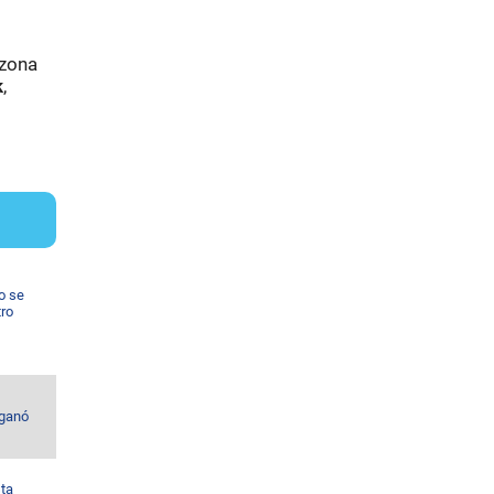
 zona
k
,
o se
tro
 ganó
sta