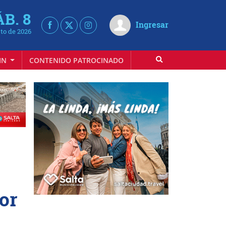
ÁB. 8
Ingresar
to de 2026
IN
CONTENIDO PATROCINADO
or