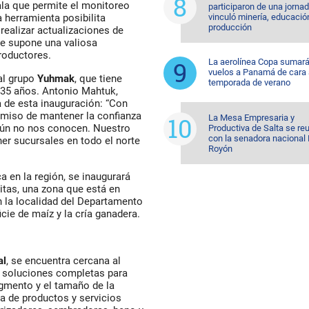
sala que permite el monitoreo
participaron de una jorna
vinculó minería, educació
herramienta posibilita
producción
 realizar actualizaciones de
ue supone una valiosa
roductores.
La aerolínea Copa sumar
vuelos a Panamá de cara 
al grupo
Yuhmak
, que tiene
temporada de verano
 35 años. Antonio Mahtuk,
a de esta inauguración: “Con
miso de mantener la confianza
La Mesa Empresaria y
 aún no nos conocen. Nuestro
Productiva de Salta se re
con la senadora nacional 
ner sucursales en todo el norte
Royón
a en la región, se inaugurará
itas, una zona que está en
 la localidad del Departamento
icie de maíz y la cría ganadera.
al
, se encuentra cercana al
on soluciones completas para
egmento y el tamaño de la
a de productos y servicios