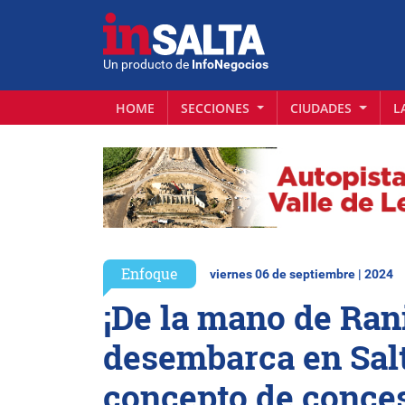
Un producto de
InfoNegocios
HOME
SECCIONES
CIUDADES
L
Enfoque
viernes 06 de septiembre | 2024
¡De la mano de Ran
desembarca en Sal
concepto de conce