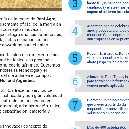
hasta $ 1,85 millones por
cuadrado (y el steel fram
supera al sistema tradicio
l país de la mano de
Rani Agro
,
esentante oficial de la marca en
Argentina Mining celebra 
n concepto innovador
años y apuesta a una edi
ue integra oficinas comerciales,
récord en Salta: esperan
300 empresas en septiem
cia, salas de capacitación,
e coworking para clientes.
Rupont, la marca salteña
puerta, sino el comienzo de una
viste a la industria y la mi
and ha tenido una presencia
ahora juega en las grande
 fortalecerla aún más. Queremos
doles la tecnología y el
del día a día en el campo”,
Alianza de Taca Taca y l
Holland Argentina.
para fortalecer la formaci
conocimiento aplicado
 2510, ofrece un servicio de
e calificado y con gran velocidad
Hidrotec: un grupo empre
 dentro de los cuales posee
que creció a partir de dar
mercial, administración, taller,
respuestas y convertir las
e capacitación, cafetería y
soluciones en negocios
te innovador concepto de
Más de 400 estudiantes