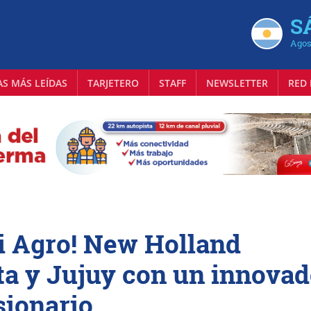
S
Agos
AS MÁS LEÍDAS
TARJETERO
STAFF
NEWSLETTER
RED 
i Agro! New Holland
ta y Jujuy con un innovad
sionario