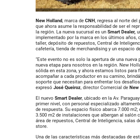
New Holland
, marca de
CNH
, regresa al norte de
que ahora asume la responsabilidad de ser el repr
la región. La nueva sucursal es un
Smart Dealer,
u
implementado por la marca en los últimos años, q
taller, depósito de repuestos, Central de Inteligen
cafetería, tienda de merchandising y un espacio d
“Este evento no es solo la apertura de una nueva 
nueva etapa para nosotros en la región. New Holl
sólida en esta zona, y ahora estamos listos para
acompañar a cada productor en su camino, brindán
soporte que necesitan para enfrentar los desafíos 
expresó
José Queiroz
, director Comercial de
New 
El nuevo
Smart Dealer
, ubicado en la Av. Paraguay
primer nivel, con personal especializado altament
de respuesta. Su espacio físico abarca 7.000 m2;
3.500 m2 de instalaciones que albergan al salón co
área de repuestos, Central de Inteligencia, salas d
store.
Una de las características más destacadas de es