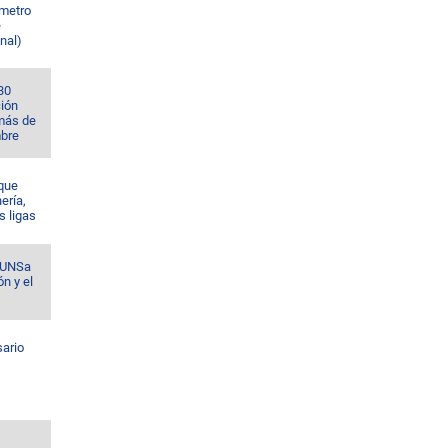
 metro
e
nal)
30
ción
 más de
bre
 que
nería,
s ligas
a UNSa
ón y el
sario