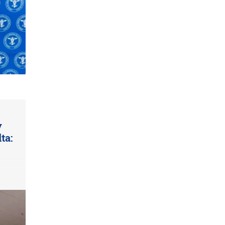
y
ta: