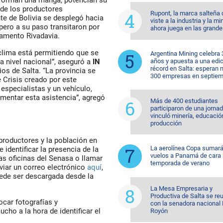
 de los productores
Rupont, la marca salteña
e de Bolivia se desplegó hacia
viste a la industria y la mi
 pero a su paso transitaron por
ahora juega en las grande
tamento Rivadavia.
clima está permitiendo que se
Argentina Mining celebra 
años y apuesta a una edi
 nivel nacional”, aseguró a
IN
récord en Salta: esperan
ios de Salta. “La provincia se
300 empresas en septiem
 Crisis creado por este
especialistas y un vehículo,
ementar esta asistencia”, agregó
Más de 400 estudiantes
participaron de una jorna
vinculó minería, educació
producción
productores y la población en
La aerolínea Copa sumar
 identificar la presencia de la
vuelos a Panamá de cara 
as oficinas del Senasa o llamar
temporada de verano
viar un correo electrónico
aquí
,
uede ser descargada desde la
La Mesa Empresaria y
Productiva de Salta se re
car fotografías y
con la senadora nacional 
cho a la hora de identificar el
Royón