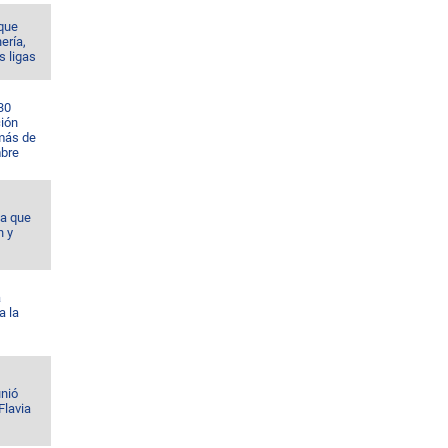
 que
nería,
s ligas
30
ción
 más de
bre
da que
n y
á
a la
unió
Flavia