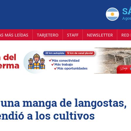
S
Agos
AS MÁS LEÍDAS
TARJETERO
STAFF
NEWSLETTER
RED 
a una manga de langostas,
ndió a los cultivos