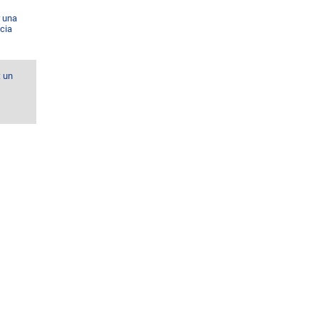
r una
cia
: un