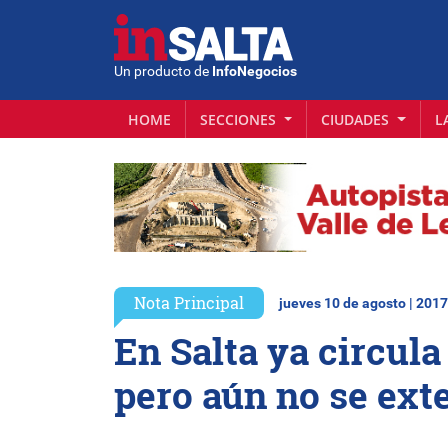
Un producto de
InfoNegocios
HOME
SECCIONES
CIUDADES
L
Nota Principal
jueves 10 de agosto | 2017
En Salta ya circul
pero aún no se exte