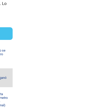
. Lo
o se
tro
 ganó
sta
 metro
e
nal)