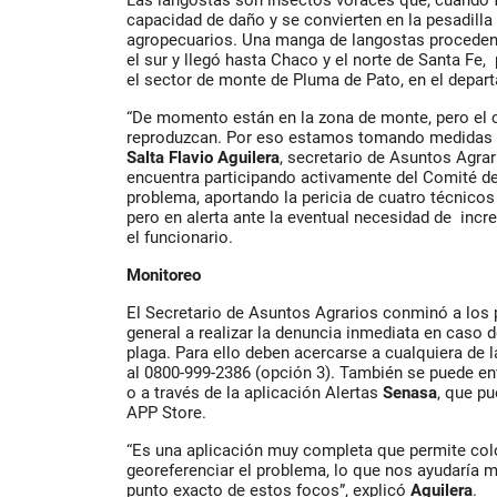
capacidad de daño y se convierten en la pesadilla
agropecuarios. Una manga de langostas procedent
el sur y llegó hasta Chaco y el norte de Santa Fe,
el sector de monte de Pluma de Pato, en el depar
“De momento están en la zona de monte, pero el 
reproduzcan. Por eso estamos tomando medidas a
Salta
Flavio Aguilera
, secretario de Asuntos Agrar
encuentra participando activamente del Comité de
problema, aportando la pericia de cuatro técnicos 
pero en alerta ante la eventual necesidad de incr
el funcionario.
Monitoreo
El Secretario de Asuntos Agrarios conminó a los 
general a realizar la denuncia inmediata en caso de
plaga. Para ello deben acercarse a cualquiera de l
al 0800-999-2386 (opción 3). También se puede en
o a través de la aplicación Alertas
Senasa
, que p
APP Store.
“Es una aplicación muy completa que permite colo
georeferenciar el problema, lo que nos ayudaría mu
punto exacto de estos focos”, explicó
Aguilera
.