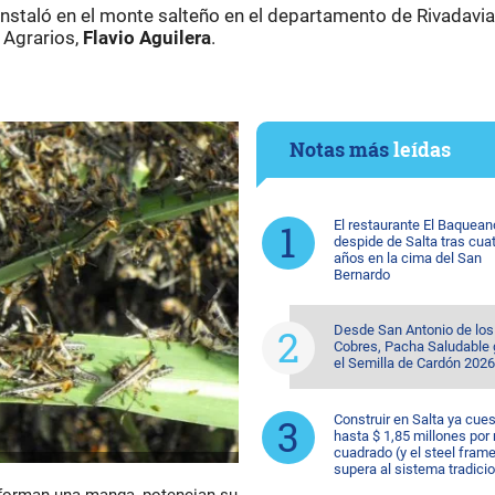
instaló en el monte salteño en el departamento de Rivadavia
 Agrarios,
Flavio Aguilera
.
Notas más
leídas
El restaurante El Baquean
despide de Salta tras cua
años en la cima del San
Bernardo
Desde San Antonio de los
Cobres, Pacha Saludable
el Semilla de Cardón 2026
Construir en Salta ya cue
hasta $ 1,85 millones por
cuadrado (y el steel fram
supera al sistema tradicio
 forman una manga, potencian su