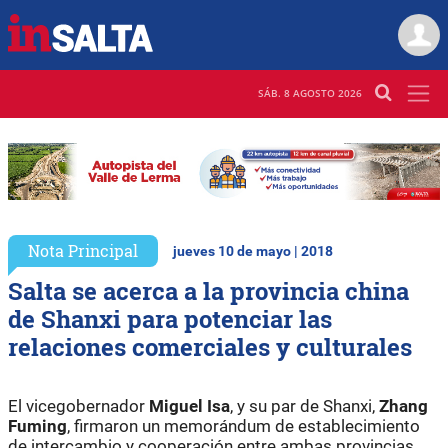
SÁB. 8 AGOSTO 2026
Nota Principal
jueves 10 de mayo | 2018
Salta se acerca a la provincia china
de Shanxi para potenciar las
relaciones comerciales y culturales
El vicegobernador
Miguel Isa
, y su par de Shanxi,
Zhang
Fuming
, firmaron un memorándum de establecimiento
de intercambio y cooperación entre ambas provincias.