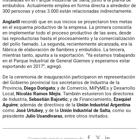
instaladas en el Parque Industrial de Salta, junto a la planta de
embutidos. Actualmente emplea en forma directa a alrededor de
300 personas y otras 3.000 están relacionadas indirectamente.
Anglarill
recordó que en sus inicios se proyectaron tres metas
en el esquema productivo de la empresa. La primera consistía
en implementar todo el proceso productivo de las aves, desde
las reproductoras hasta el procesamiento y la comercialización
del pollo faenado. La segunda, recientemente alcanzada, era la
fábrica de elaboración de fiambres y embutidos. La tercera,
mientras tanto, apunta a la exportación. “Ya estamos trabajando
en el Parque Industrial de General Güemes y esperamos estar
exportando en 2017”, agregó.
De la ceremonia de inauguración participaron en representación
del Gobierno provincial los secretarios de Industria de la
Provincia,
Diego Dorigato
; y de Comercio, MiPyMEs y Desarrollo
Local,
Nicolás Ramos Mejía
. También estuvieron los directores
de Industria,
Sebastián Bajcetic
; y de Financiamiento,
Ezequiel
Aguirre
; además de directivos de la
Unión Industrial Argentina
como
José Urtubey
, y de la
Unión Industrial de Salta
, como su
presidente
Julio Usandivaras
, entre otros invitados.
Compartir con tus amigos de