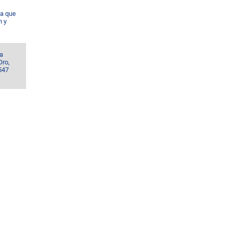
da que
n y
la
Oro,
547