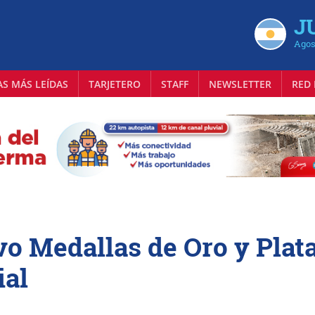
J
Agos
AS MÁS LEÍDAS
TARJETERO
STAFF
NEWSLETTER
RED 
vo Medallas de Oro y Plat
ial