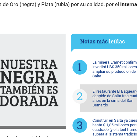
de Oro (negra) y Plata (rubia) por su calidad, por el
Interna
Notas más
leídas
La minera Eramet confirm
invertirá US$ 350 millones
ampliar su producción de l
Salta
El restaurante El Baquean
despide de Salta tras cua
años en la cima del San
Bernardo
Construir en Salta ya cue
hasta $ 1,85 millones por
cuadrado (y el steel fram
supera al sistema tradicio