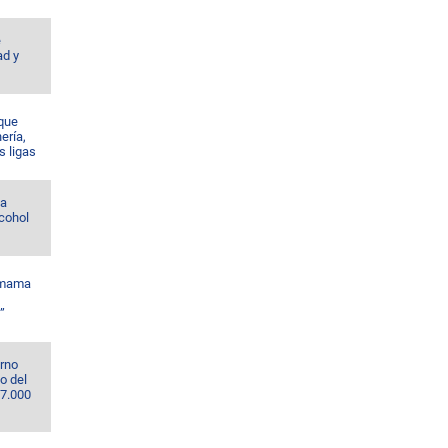
e
ad y
 que
nería,
s ligas
la
lcohol
amama
”
erno
o del
67.000