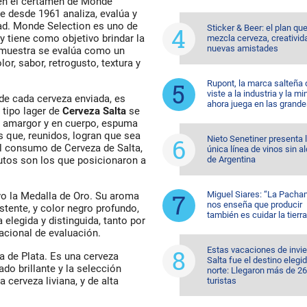
 en el certamen de Monde
ue desde 1961 analiza, evalúa y
idad. Monde Selection es uno de
Sticker & Beer: el plan qu
y tiene como objetivo brindar la
mezcla cerveza, creativid
nuevas amistades
 muestra se evalúa como un
or, sabor, retrogusto, textura y
Rupont, la marca salteña
viste a la industria y la mi
 de cada cerveza enviada, es
ahora juega en las grande
o tipo lager de
Cerveza Salta
se
 en amargor y en cuerpo, espuma
s que, reunidos, logran que sea
Nieto Senetiner presenta 
al consumo de Cerveza de Salta,
única línea de vinos sin a
de Argentina
utos son los que posicionaron a
Miguel Siares: “La Pach
o la Medalla de Oro. Su aroma
nos enseña que producir
tente, y color negro profundo,
también es cuidar la tierra
elegida y distinguida, tanto por
cional de evaluación.
Estas vacaciones de invi
a de Plata. Es una cerveza
Salta fue el destino elegid
do brillante y la selección
norte: Llegaron más de 2
cerveza liviana, y de alta
turistas