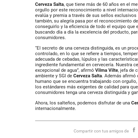
Cerveza Salta
, que tiene más de 60 años en el m
orgullo por este reconocimiento a nivel internaci
evalúa y premia a través de sus sellos exclusivos 
también, su alegría pasa por el reconocimiento de
conseguirlo y la eficiencia de todo el equipo que e
buscando día a día la excelencia del producto, par
consumidores.
“El secreto de una cerveza distinguida, es un pr
controlado, en lo que se refiere a tiempos, tempe
adecuada de cebadas, lúpulos y las características
ingrediente fundamental en cervecería. Nuestra c
excepcional de agua”, afirmó
Vilma Vilte
, jefa de 
ambiente y SGI de
Cerveza Salta
. Además afirmó q
humano que se encuentra trabajando con orgullo,
los estándares más exigentes de calidad para qu
consumidores tenga una cerveza distinguida y gan
Ahora, los salteños, podemos disfrutar de una
Ce
internacionalmente.
Compartir con tus amigos de