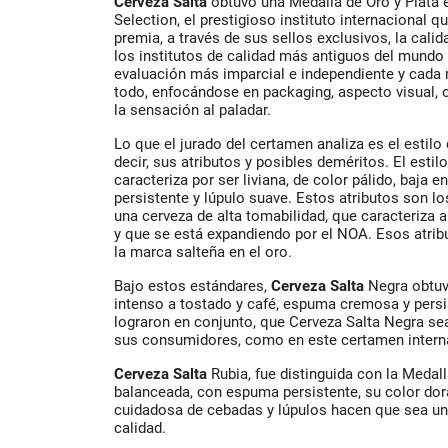
Cerveza Salta
obtuvo una Medalla de Oro y Plata
Selection, el prestigioso instituto internacional q
premia, a través de sus sellos exclusivos, la cal
los institutos de calidad más antiguos del mundo 
evaluación más imparcial e independiente y cada
todo, enfocándose en packaging, aspecto visual, ol
la sensación al paladar.
Lo que el jurado del certamen analiza es el estilo
decir, sus atributos y posibles deméritos. El estil
caracteriza por ser liviana, de color pálido, baja
persistente y lúpulo suave. Estos atributos son lo
una cerveza de alta tomabilidad, que caracteriza 
y que se está expandiendo por el NOA. Esos atrib
la marca salteña en el oro.
Bajo estos estándares,
Cerveza Salta
Negra obtuv
intenso a tostado y café, espuma cremosa y persis
lograron en conjunto, que Cerveza Salta Negra sea 
sus consumidores, como en este certamen interna
Cerveza Salta
Rubia, fue distinguida con la Medall
balanceada, con espuma persistente, su color dora
cuidadosa de cebadas y lúpulos hacen que sea una 
calidad.