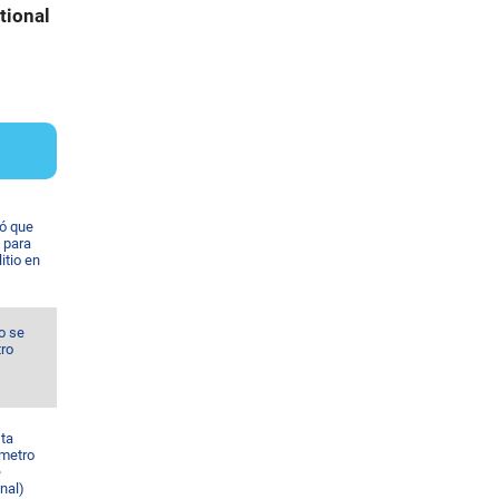
tional
ó que
 para
itio en
o se
tro
sta
 metro
e
nal)