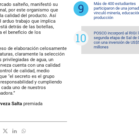
Más de 400 estudiantes
ercado salteño, manifestó su
participaron de una jorna
onal, por este organismo que
vinculó minería, educació
la calidad del producto. Así
producción
l arduo trabajo que implica
stá detrás de las botellas,
a el beneficio de los
POSCO incorporó al RIGI 
segunda etapa de Sal de 
con una inversión de US$
millones
oceso de elaboración celosamente
raturas, claramente la selección
 privilegiadas de agua, un
erveza cuenta con una calidad
control de calidad, medio
ue “el secreto es el grupo
 responsabilidad y cumpliendo
e cada uno de nuestros
adora.”
rveza Salta
premiada