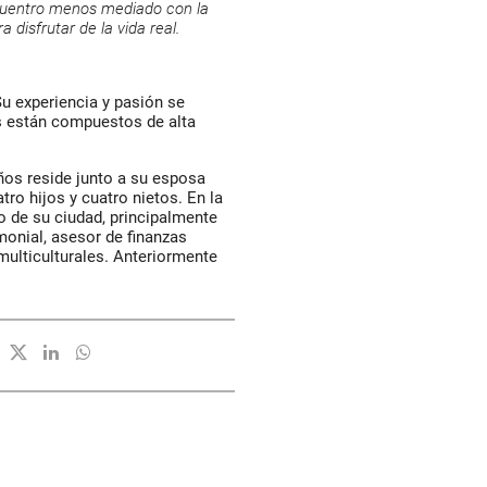
ncuentro menos mediado con la
a disfrutar de la vida real.
Su experiencia y pasión se
s están compuestos de alta
ños reside junto a su esposa
tro hijos y cuatro nietos. En la
o de su ciudad, principalmente
monial, asesor de finanzas
 multiculturales. Anteriormente