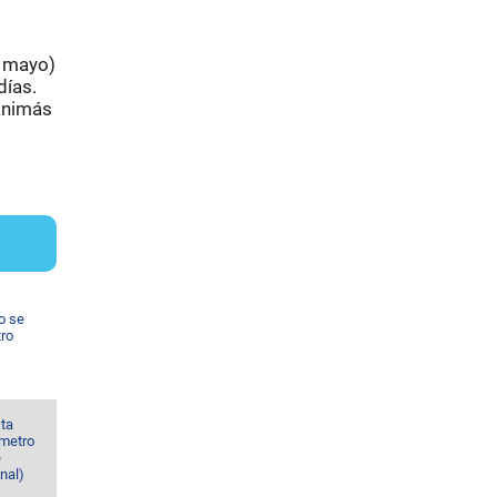
e mayo)
días.
 animás
o se
tro
sta
 metro
e
nal)