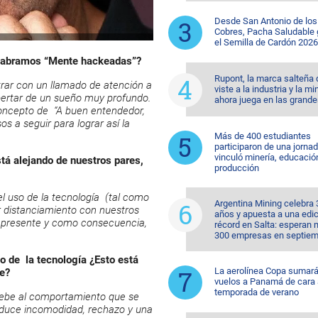
Desde San Antonio de los
Cobres, Pacha Saludable
el Semilla de Cardón 2026
o abramos “Mente hackeadas”?
Rupont, la marca salteña
ar con un llamado de atención a
viste a la industria y la mi
pertar de un sueño muy profundo.
ahora juega en las grande
oncepto de “A buen entendedor,
s a seguir para lograr así la
Más de 400 estudiantes
participaron de una jorna
vinculó minería, educació
stá alejando de nuestros pares,
producción
 uso de la tecnología (tal como
Argentina Mining celebra 
r distanciamiento con nuestros
años y apuesta a una edi
 presente y como consecuencia,
récord en Salta: esperan
300 empresas en septiem
o de la tecnología ¿Esto está
La aerolínea Copa sumar
te?
vuelos a Panamá de cara 
temporada de verano
debe al comportamiento que se
produce incomodidad, rechazo y una