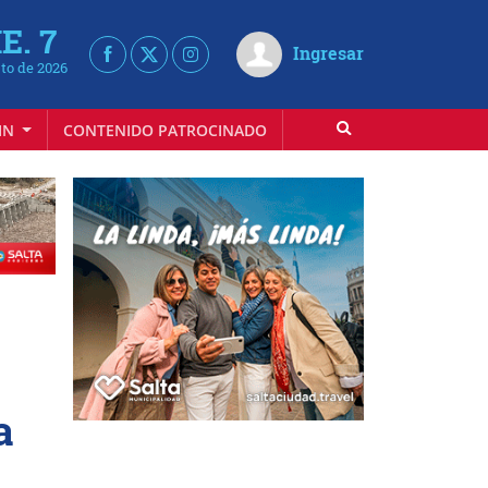
E. 7
Ingresar
to de 2026
IN
CONTENIDO PATROCINADO
a