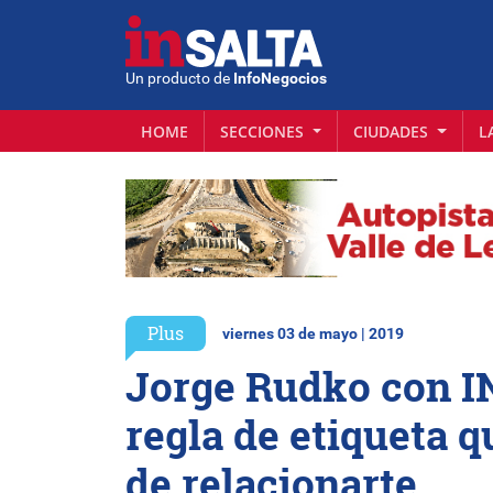
Un producto de
InfoNegocios
HOME
SECCIONES
CIUDADES
L
Plus
viernes 03 de mayo | 2019
Jorge Rudko con IN
regla de etiqueta 
de relacionarte