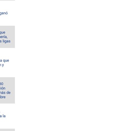
 ganó
 que
nería,
s ligas
da que
n y
30
ción
 más de
bre
á
a la