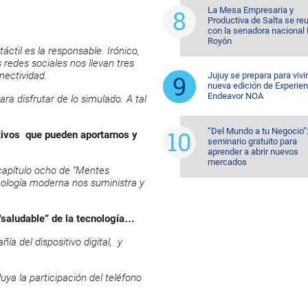
La Mesa Empresaria y
Productiva de Salta se re
con la senadora nacional 
Royón
ctil es la responsable. Irónico,
 redes sociales nos llevan tres
nectividad.
Jujuy se prepara para vivi
nueva edición de Experien
Endeavor NOA
 disfrutar de lo simulado. A tal
“Del Mundo a tu Negocio”
tivos que pueden aportarnos y
seminario gratuito para
aprender a abrir nuevos
mercados
capítulo ocho de “Mentes
nología moderna nos suministra y
“saludable” de la tecnología…
a del dispositivo digital, y
ya la participación del teléfono