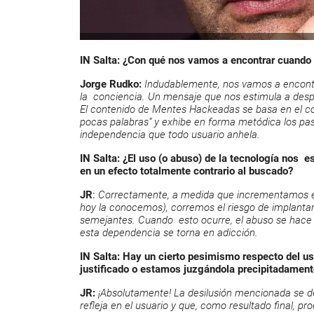
IN Salta: ¿Con qué nos vamos a encontrar cuand
Jorge Rudko:
Indudablemente, nos vamos a encontr
la conciencia. Un mensaje que nos estimula a des
El contenido de Mentes Hackeadas se basa en el c
pocas palabras” y exhibe en forma metódica los paso
independencia que todo usuario anhela.
IN Salta: ¿El uso (o abuso) de la tecnología nos e
en un efecto totalmente contrario al buscado?
JR
:
Correctamente, a medida que incrementamos el
hoy la conocemos), corremos el riesgo de implanta
semejantes. Cuando esto ocurre, el abuso se hace
esta dependencia se torna en adicción.
IN Salta: Hay un cierto pesimismo respecto del us
justificado o estamos juzgándola precipitadamen
JR:
¡Absolutamente! La desilusión mencionada se 
refleja en el usuario y que, como resultado final, 