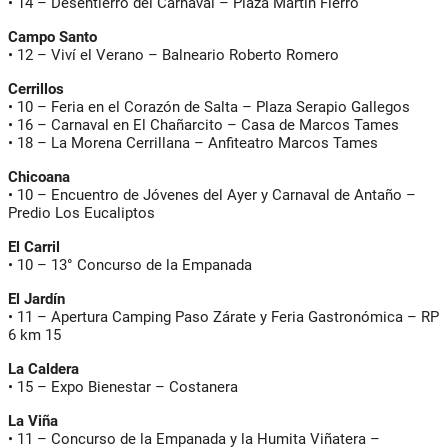
•
14
– Desentierro del Carnaval – Plaza Martín Fierro
Campo Santo
•
12
– Viví el Verano – Balneario Roberto Romero
Cerrillos
•
10
– Feria en el Corazón de Salta – Plaza Serapio Gallegos
•
16
– Carnaval en El Chañarcito – Casa de Marcos Tames
•
18
– La Morena Cerrillana – Anfiteatro Marcos Tames
Chicoana
•
10
– Encuentro de Jóvenes del Ayer y Carnaval de Antaño –
Predio Los Eucaliptos
El Carril
•
10
– 13° Concurso de la Empanada
El Jardín
•
11
– Apertura Camping Paso Zárate y Feria Gastronómica – RP
6 km 15
La Caldera
•
15
– Expo Bienestar – Costanera
La Viña
•
11
– Concurso de la Empanada y la Humita Viñatera –