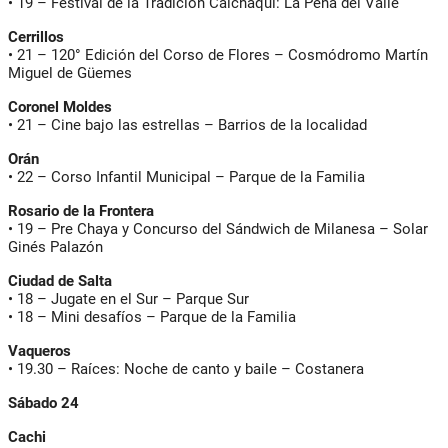
•
19
– Festival de la Tradición Calchaquí: La Peña del Valle
Cerrillos
•
21
– 120° Edición del Corso de Flores – Cosmódromo Martín
Miguel de Güemes
Coronel Moldes
•
21
– Cine bajo las estrellas – Barrios de la localidad
Orán
•
22
– Corso Infantil Municipal – Parque de la Familia
Rosario de la Frontera
•
19
– Pre Chaya y Concurso del Sándwich de Milanesa – Solar
Ginés Palazón
Ciudad de Salta
•
18
– Jugate en el Sur – Parque Sur
•
18
– Mini desafíos – Parque de la Familia
Vaqueros
•
19.30
– Raíces: Noche de canto y baile – Costanera
Sábado 24
Cachi