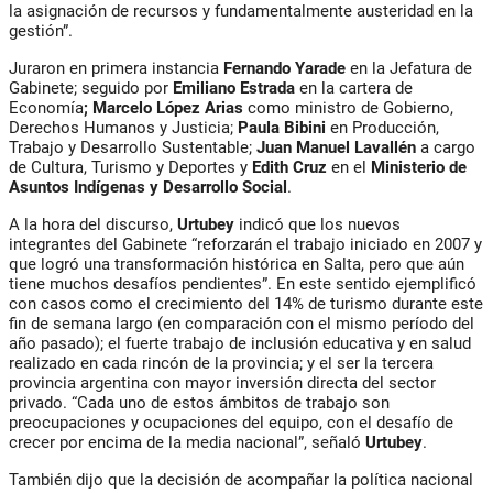
la asignación de recursos y fundamentalmente austeridad en la
gestión”.
Juraron en primera instancia
Fernando Yarade
en la Jefatura de
Gabinete; seguido por
Emiliano Estrada
en la cartera de
Economía
; Marcelo López
Arias
como ministro de Gobierno,
Derechos Humanos y Justicia;
Paula Bibini
en Producción,
Trabajo y Desarrollo Sustentable;
Juan Manuel Lavallén
a cargo
de Cultura, Turismo y Deportes y
Edith Cruz
en el
Ministerio de
Asuntos Indígenas y Desarrollo Social
.
A la hora del discurso,
Urtubey
indicó que los nuevos
integrantes del Gabinete “reforzarán el trabajo iniciado en 2007 y
que logró una transformación histórica en Salta, pero que aún
tiene muchos desafíos pendientes”. En este sentido ejemplificó
con casos como el crecimiento del 14% de turismo durante este
fin de semana largo (en comparación con el mismo período del
año pasado); el fuerte trabajo de inclusión educativa y en salud
realizado en cada rincón de la provincia; y el ser la tercera
provincia argentina con mayor inversión directa del sector
privado. “Cada uno de estos ámbitos de trabajo son
preocupaciones y ocupaciones del equipo, con el desafío de
crecer por encima de la media nacional”, señaló
Urtubey
.
También dijo que la decisión de acompañar la política nacional