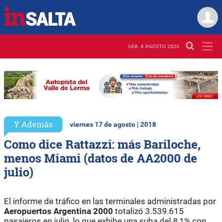
SÁB. 8 AGOSTO 2026
Y Además
viernes 17 de agosto | 2018
Como dice Rattazzi: más Bariloche,
menos Miami (datos de AA2000 de
julio)
El informe de tráfico en las terminales administradas por
Aeropuertos Argentina 2000
totalizó 3.539.615
pasajeros en julio, lo que exhibe una suba del 8,1% con