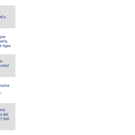
e
ad y
 que
nería,
s ligas
la
lcohol
amama
”
erno
o del
67.000