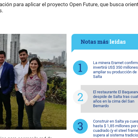
ción para aplicar el proyecto Open Future, que busca orient
s.
Notas más
leídas
La minera Eramet confirm
invertirá US$ 350 millones
ampliar su producción de l
Salta
El restaurante El Baquean
despide de Salta tras cua
años en la cima del San
Bernardo
Construir en Salta ya cue
hasta $ 1,85 millones por
cuadrado (y el steel fram
supera al sistema tradicio