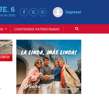
UE. 6
Ingresar
to de 2026
IN
CONTENIDO PATROCINADO
d