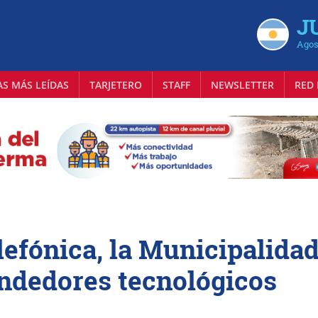
J
Agos
AS MÁS LEÍDAS
TARJETERO
STAFF
NEWSLETTER
RED 
lefónica, la Municipalida
ndedores tecnológicos