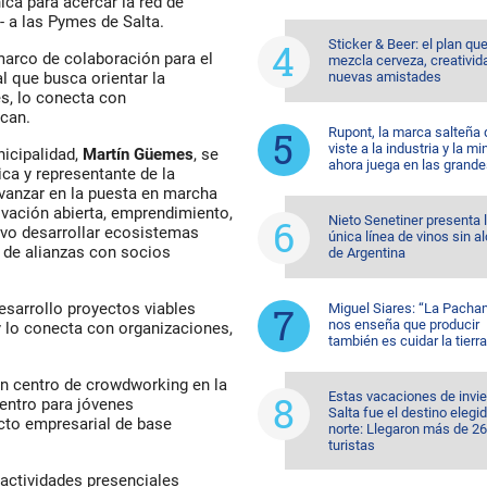
ica para acercar la red de
 a las Pymes de Salta.
Sticker & Beer: el plan qu
marco de colaboración para el
mezcla cerveza, creativid
nuevas amistades
l que busca orientar la
es, lo conecta con
scan.
Rupont, la marca salteña
viste a la industria y la mi
nicipalidad,
Martín Güemes
, se
ahora juega en las grande
ica y representante de la
 avanzar en la puesta en marcha
ovación abierta, emprendimiento,
Nieto Senetiner presenta 
ivo desarrollar ecosistemas
única línea de vinos sin a
 de alianzas con socios
de Argentina
 desarrollo proyectos viables
Miguel Siares: “La Pach
nos enseña que producir
y lo conecta con organizaciones,
también es cuidar la tierra
 un centro de crowdworking en la
Estas vacaciones de invi
entro para jóvenes
Salta fue el destino elegid
cto empresarial de base
norte: Llegaron más de 2
turistas
actividades presenciales