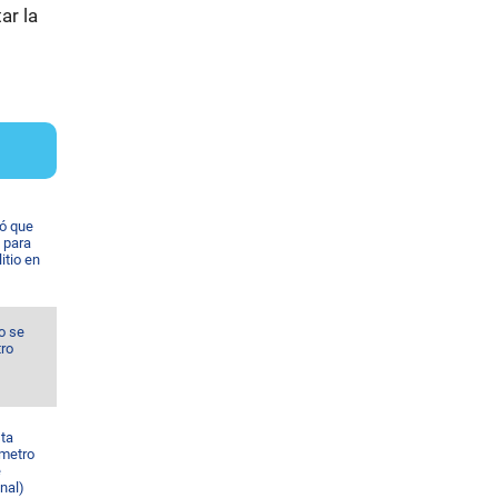
ar la
ó que
 para
itio en
o se
tro
sta
 metro
e
nal)