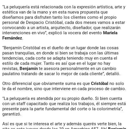
“La peluquería está relacionada con la expresión artística, arte y
estética van de la mano y en esta nueva propuesta que
diseñamos para disfruten tanto los clientes como el propio
personal de Despacio Cristóbal, cada dos meses vamos a estar
convocando a un artista, arquitecto, diseñador, que realizarán
intervenciones en vivo”, explicó la vocera del evento
Mariela
Fernández
.
“Benjamín Cristóbal es el dueño de un lugar donde las cosas
pasan tranquilas, en donde si bien se trabaja con las últimas
tendencias, cada corte se adapta teniendo muy en cuenta el
estilo de cada mujer. Tanto es así que en el lugar no hay
revistas,
Benjamín
te asesora personalmente en un cambio
paulatino tratando de sacar lo mejor de cada cliente”, detalló.
Otro diferencial que obviamente suma es que
Cristóbal
no solo
le da el nombre, sino que interviene en cada proceso de cambio.
“La peluquería es atendida por su propio dueño. Si bien cuenta
con un staff capacitado que realiza los trabajos, él siempre está
presente para la parte fundamental del corte o la colorimetría”,
garantizó.
Así es que si te interesa el arte y además querés verte bien, la
cita es este jueves desde las 19 en Ameghino 657. Ahí
Benjamín