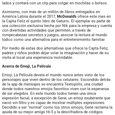
lados y contará con un clip para colgar en mochilas o bolsos.
Asimismo, con más de un millón de libros entregados en
América Latina durante el 2017,
McDonald’s
ofrece este mes en
la Cajita Feliz el quinto libro de Gaturro. El ejemplar es parte de
una colección exclusiva hecha por Nik para la empresa y cuenta
con divertidas actividades que permiten, a través de
rompecabezas secretos y juegos, asociar la lectura al mundo
lúdico como una alternativa para el entretenimiento familiar.
Por medio de estas dos alternativas que ofrece la Cajita Feliz,
padres y niños podrán dejar volar la imaginación y hacer de su
visita al local una experiencia inolvidable.
Acerca de Emoji, La Película
Emoji, La Película devela el mundo nunca antes visto de los
personajes que viven dentro de los celulares. Escondido detrás
de la app de mensajes se encuentra Textopolis, una ciudad
donde todos nuestros emojis favoritos viven con la esperanza
de ser elegidos. En este mundo todos tienen una única
expresión facial, a excepción de Gene, un emoji exuberante que
nació sin filtro y es capaz de mostrar múltiples expresiones.
Decidido a ser “normal” como los otros emojis, Gene reclama la
ayuda de su mejor amigo Hi-5 y la descifradora de códigos