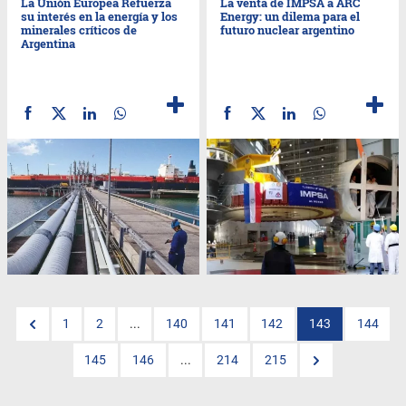
La Unión Europea Refuerza
La venta de IMPSA a ARC
su interés en la energía y los
Energy: un dilema para el
minerales críticos de
futuro nuclear argentino
Argentina
1
2
...
140
141
142
143
144
145
146
...
214
215