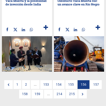
Vaca Muerta y la posibilidad
Oleoducto Vaca Muerta Sur:
de inversión desde India
un avance clave en Río Negro
1
2
...
153
154
155
156
157
158
159
...
214
215