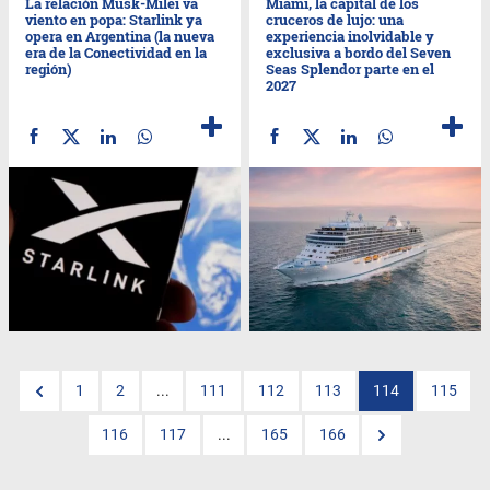
La relación Musk-Milei va
Miami, la capital de los
viento en popa: Starlink ya
cruceros de lujo: una
opera en Argentina (la nueva
experiencia inolvidable y
era de la Conectividad en la
exclusiva a bordo del Seven
región)
Seas Splendor parte en el
2027
1
2
...
111
112
113
114
115
116
117
...
165
166