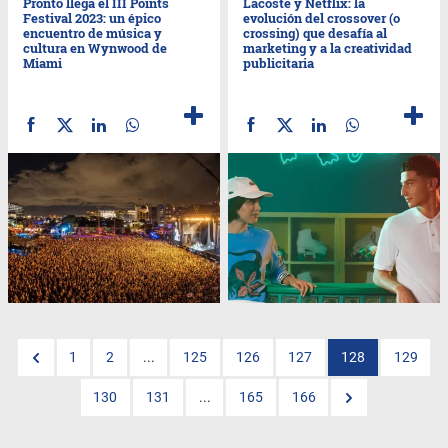
Pronto llega el III Points
Lacoste y Netflix: la
Festival 2023: un épico
evolución del crossover (o
encuentro de música y
crossing) que desafía al
cultura en Wynwood de
marketing y a la creatividad
Miami
publicitaria
1
2
...
125
126
127
128
129
130
131
...
165
166