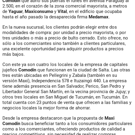
Comodín
que abrió sus puertas el lunes en avenida Paraguay al
2.500, en el corazón de la zona comercial mayorista, a metros
de
Yaguar
,
Maxiconsumo
y
Vital
, en el edificio que ocupaba
hasta el año pasado la desaparecida firma
Medamax
.
En la nueva sucursal, los clientes podrán elegir entre dos
modalidades de compra: por unidad a precio mayorista, o por
tres unidades o más a precio de bulto cerrado. Esto ofrece, no
sólo a los comerciantes sino también a clientes particulares,
una excelente oportunidad para adquirir productos a precios
más bajos.
Con este ya son cuatro los locales de la empresa de capitales
jujeños
Comodín
que funcionan en la ciudad de Salta. Las otras
tres están ubicadas en Pellegrini y Zabala (también en su
versión Maxi), Independencia 578 e Ituzaingó 440. La empresa
tiene además presencia en San Salvador, Perico, San Pedro y
Libertador General San Martín, en la vecina provincia de Jujuy; y
otros tres locales en San Miguel de Tucumán, en Tucumán. En
total cuenta con 23 puntos de venta que ofrecen a las familias y
negocios locales la mejor forma de ahorrar.
Desde la empresa destacaron que la propuesta de
Maxi
Comodín
busca beneficiar tanto a los consumidores particulares
como a los comerciantes, ofreciendo productos de calidad a
precios competitivos, sin necesidad de realizar compras