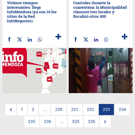
Vivimos tiempos
Controles durante la
interesantes: llega
cuarentena: la Municipalidad
InfoMendoza (ya son 10 los
clausuró tres locales y
sitios de la Red
fiscalizó otros 400
InfoNegocios)
1
2
...
230
231
232
233
234
235
236
...
325
326