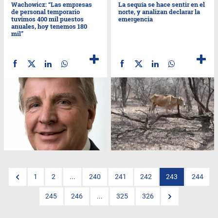
Wachowicz: “Las empresas
La sequía se hace sentir en el
de personal temporario
norte, y analizan declarar la
tuvimos 400 mil puestos
emergencia
anuales, hoy tenemos 180
mil”
1
2
...
240
241
242
243
244
245
246
...
325
326