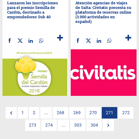
Lanzaron las inscripciones
Atención agencias de viajes
para el premio Semilla de
de Salta: Civitatis presenta su
Cardón, destinado a
plataforma de reservas online
emprendedores Sub 40
(3.900 actividades en
español)
1
2
...
268
269
270
271
272
273
274
...
303
304