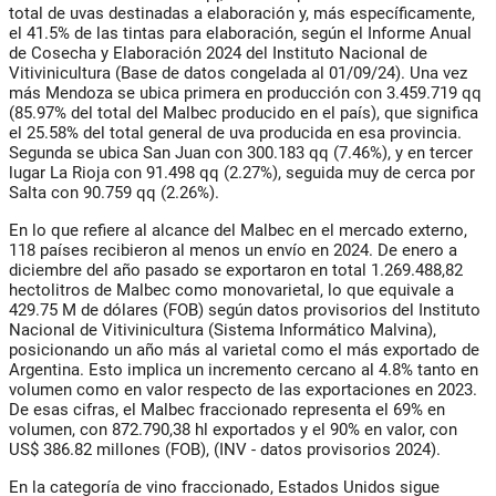
total de uvas destinadas a elaboración y, más específicamente,
el 41.5% de las tintas para elaboración, según el Informe Anual
de Cosecha y Elaboración 2024 del Instituto Nacional de
Vitivinicultura (Base de datos congelada al 01/09/24). Una vez
más Mendoza se ubica primera en producción con 3.459.719 qq
(85.97% del total del Malbec producido en el país), que significa
el 25.58% del total general de uva producida en esa provincia.
Segunda se ubica San Juan con 300.183 qq (7.46%), y en tercer
lugar La Rioja con 91.498 qq (2.27%), seguida muy de cerca por
Salta con 90.759 qq (2.26%).
En lo que refiere al alcance del Malbec en el mercado externo,
118 países recibieron al menos un envío en 2024. De enero a
diciembre del año pasado se exportaron en total 1.269.488,82
hectolitros de Malbec como monovarietal, lo que equivale a
429.75 M de dólares (FOB) según datos provisorios del Instituto
Nacional de Vitivinicultura (Sistema Informático Malvina),
posicionando un año más al varietal como el más exportado de
Argentina. Esto implica un incremento cercano al 4.8% tanto en
volumen como en valor respecto de las exportaciones en 2023.
De esas cifras, el Malbec fraccionado representa el 69% en
volumen, con 872.790,38 hl exportados y el 90% en valor, con
US$ 386.82 millones (FOB), (INV - datos provisorios 2024).
En la categoría de vino fraccionado, Estados Unidos sigue