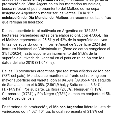
promoción del Vino Argentino en los mercados mundiales,
busca reforzar el posicionamiento del Malbec como cepa
insignia de Argentina y motorizar las ventas. En la
15°
celebración del Día Mundial del Malbec
, un resumen de las cifras
que reflejan su liderazgo.
De una superficie total cultivada en Argentina de 184.335
hectáreas (variedades aptas para elaboración), con 47.064,1 ha
el
Malbec
representa el 25.5% y el 42% de la superficie de uvas
tintas, de acuerdo con el Informe Anual de Superficie 2024 del
Instituto Nacional de Vitivinicultura (Base de datos congelada al
31/12/2024). Esto supone un incremento del 51.6% de la
superficie cultivada del varietal en el país en relación con los
datos del año 2010 (31.047 ha).
De las 18 provincias argentinas que registran viñedos de Malbec
(78% del país), Mendoza se mantiene al frente del ranking con
mayor superficie del varietal con el 84,69% (39.856,4 ha), seguida
de San Juan con el 6.08% (2.861,9 ha), y Salta con el 3.64%
(1.714,3 ha). Por su parte, La Rioja (2,05%), Neuquén (1,19%),
Catamarca (0,78%) y Río Negro (0,73%) suman en conjunto el 5%
del Malbec del país.
En términos de producción, el
Malbec Argentino
lidera la lista de
variedades con 4.024.101 qq, lo cual representa el 21.9% del