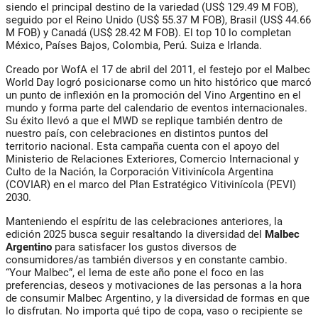
siendo el principal destino de la variedad (US$ 129.49 M FOB),
seguido por el Reino Unido (US$ 55.37 M FOB), Brasil (US$ 44.66
M FOB) y Canadá (US$ 28.42 M FOB). El top 10 lo completan
México, Países Bajos, Colombia, Perú. Suiza e Irlanda.
Creado por WofA el 17 de abril del 2011, el festejo por el Malbec
World Day logró posicionarse como un hito histórico que marcó
un punto de inflexión en la promoción del Vino Argentino en el
mundo y forma parte del calendario de eventos internacionales.
Su éxito llevó a que el MWD se replique también dentro de
nuestro país, con celebraciones en distintos puntos del
territorio nacional. Esta campaña cuenta con el apoyo del
Ministerio de Relaciones Exteriores, Comercio Internacional y
Culto de la Nación, la Corporación Vitivinícola Argentina
(COVIAR) en el marco del Plan Estratégico Vitivinícola (PEVI)
2030.
Manteniendo el espíritu de las celebraciones anteriores, la
edición 2025 busca seguir resaltando la diversidad del
Malbec
Argentino
para satisfacer los gustos diversos de
consumidores/as también diversos y en constante cambio.
“Your Malbec”, el lema de este año pone el foco en las
preferencias, deseos y motivaciones de las personas a la hora
de consumir Malbec Argentino, y la diversidad de formas en que
lo disfrutan. No importa qué tipo de copa, vaso o recipiente se