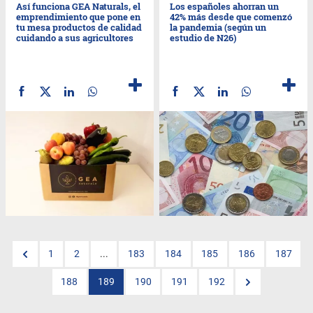
Así funciona GEA Naturals, el
Los españoles ahorran un
emprendimiento que pone en
42% más desde que comenzó
tu mesa productos de calidad
la pandemia (según un
cuidando a sus agricultores
estudio de N26)
1
2
...
183
184
185
186
187
188
189
190
191
192