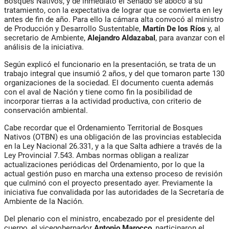
Bosques Nativos, y de inmediato el Senado se abocó a su
tratamiento, con la expectativa de lograr que se convierta en ley
antes de fin de año. Para ello la cámara alta convocó al ministro
de Producción y Desarrollo Sustentable,
Martín De los Ríos
y, al
secretario de Ambiente,
Alejandro Aldazabal
, para avanzar con el
análisis de la iniciativa.
Según explicó el funcionario en la presentación, se trata de un
trabajo integral que insumió 2 años, y del que tomaron parte 130
organizaciones de la sociedad. El documento cuenta además
con el aval de Nación y tiene como fin la posibilidad de
incorporar tierras a la actividad productiva, con criterio de
conservación ambiental.
Cabe recordar que el Ordenamiento Territorial de Bosques
Nativos (OTBN) es una obligación de las provincias establecida
en la Ley Nacional 26.331, y a la que Salta adhiere a través de la
Ley Provincial 7.543. Ambas normas obligan a realizar
actualizaciones periódicas del Ordenamiento, por lo que la
actual gestión puso en marcha una extenso proceso de revisión
que culminó con el proyecto presentado ayer. Previamente la
iniciativa fue convalidada por las autoridades de la Secretaría de
Ambiente de la Nación.
Del plenario con el ministro, encabezado por el presidente del
cuerpo, el vicegobernador
Antonio Marocco
, participaron el