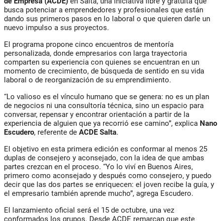
de Empresa (ACDE)
en Salta, una iniciativa libre y gratuita que
busca potenciar a emprendedores y profesionales que están
dando sus primeros pasos en lo laboral o que quieren darle un
nuevo impulso a sus proyectos.
El programa propone cinco encuentros de mentoría
personalizada, donde empresarios con larga trayectoria
comparten su experiencia con quienes se encuentran en un
momento de crecimiento, de búsqueda de sentido en su vida
laboral o de reorganización de su emprendimiento.
“Lo valioso es el vínculo humano que se genera: no es un plan
de negocios ni una consultoría técnica, sino un espacio para
conversar, repensar y encontrar orientación a partir de la
experiencia de alguien que ya recorrió ese camino”, explica
Nano
Escudero
, referente de
ACDE Salta
.
El objetivo en esta primera edición es conformar al menos 25
duplas de consejero y aconsejado, con la idea de que ambas
partes crezcan en el proceso. “Yo lo viví en Buenos Aires,
primero como aconsejado y después como consejero, y puedo
decir que las dos partes se enriquecen: el joven recibe la guía, y
el empresario también aprende mucho”, agrega Escudero.
El lanzamiento oficial será el 15 de octubre, una vez
conformados los grupos. Desde ACDE remarcan que este