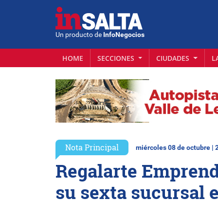
Un producto de
InfoNegocios
HOME
SECCIONES
CIUDADES
L
Nota Principal
miércoles 08 de octubre | 
Regalarte Emprende
su sexta sucursal e