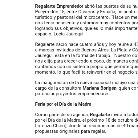
Regalarte Emprendedor
abrió las puertas de su nu
Pueyrredón 15, entre Caseros y España, un punto e
turístico y peatonal del microcentro. “Hace un m
nos tenía pendiente y estamos muy contentos po
logrando sus objetivos, que es lo más importante”
espacio, Lucía Jauregui.
Regalarte nació hace cuatro años y hoy reúne a 
a marcas invitadas de Buenos Aires, La Plata y Cór
Jauregui, está en la forma de trabajo. “Nuestro 
nos elija para crecer codo a codo, de manera con
contamos con un sistema propio que permite que 
momento, lo que facilita reinvertir en el negocio s
La inauguración de la nueva sucursal incluyó una
cargo de la consultora
Mariana Borigen
, quien co
potenciar proyectos emprendedores.
Feria por el Día de la Madre
Como parte de su agenda,
Regalarte
invita a todo
por el Día de la Madre, el próximo 18 de octubre d
Lorenzo Chico), donde se reunirán más de 40 marc
propuestas originales para regalar.