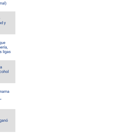
nal)
e
ad y
 que
nería,
s ligas
la
lcohol
amama
”
 ganó