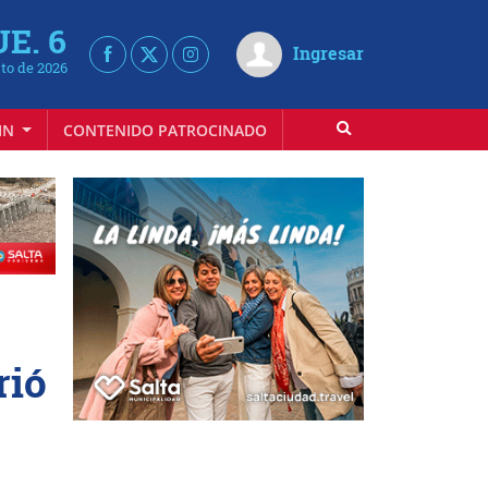
UE. 6
Ingresar
to de 2026
IN
CONTENIDO PATROCINADO
rió