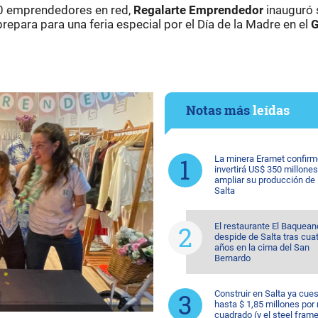
50 emprendedores en red,
Regalarte Emprendedor
inauguró 
prepara para una feria especial por el Día de la Madre en el
G
Notas más
leídas
La minera Eramet confirm
invertirá US$ 350 millones
ampliar su producción de l
Salta
El restaurante El Baquean
despide de Salta tras cua
años en la cima del San
Bernardo
Construir en Salta ya cue
hasta $ 1,85 millones por
cuadrado (y el steel fram