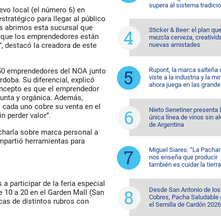
supera al sistema tradicio
evo local (el número 6) en
stratégico para llegar al público
es abrimos esta sucursal que
Sticker & Beer: el plan qu
rque los emprendedores están
mezcla cerveza, creativid
nuevas amistades
, destacó la creadora de este
Rupont, la marca salteña
450 emprendedores del NOA junto
viste a la industria y la mi
doba. Su diferencial, explicó
ahora juega en las grande
concepto es que el emprendedor
junta y orgánica. Además,
cada uno cobre su venta en el
Nieto Senetiner presenta 
in perder valor”.
única línea de vinos sin a
de Argentina
 charla sobre marca personal a
mpartió herramientas para
Miguel Siares: “La Pach
nos enseña que producir
también es cuidar la tierra
s a participar de la feria especial
Desde San Antonio de los
e 10 a 20 en el Garden Mall (San
Cobres, Pacha Saludable
as de distintos rubros con
el Semilla de Cardón 2026