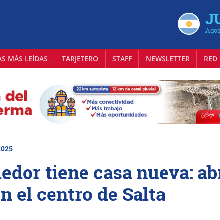
J
Agos
AS MÁS LEÍDAS
TARJETERO
STAFF
NEWSLETTER
RED 
2025
dor tiene casa nueva: ab
n el centro de Salta