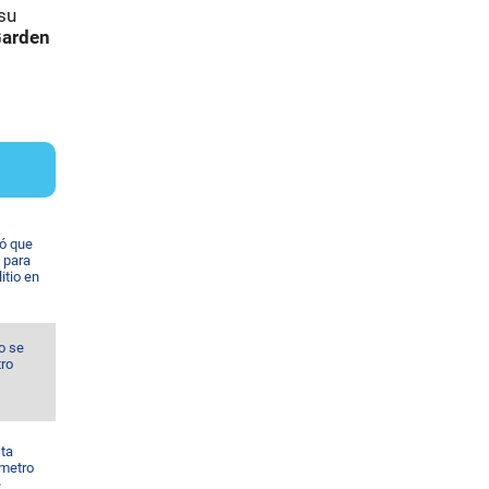
su
arden
ó que
 para
itio en
o se
tro
sta
 metro
e