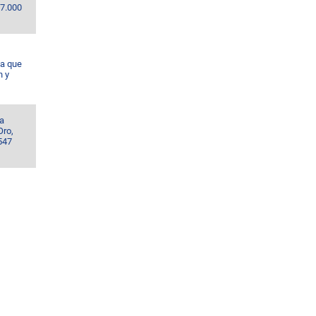
67.000
da que
n y
la
Oro,
547