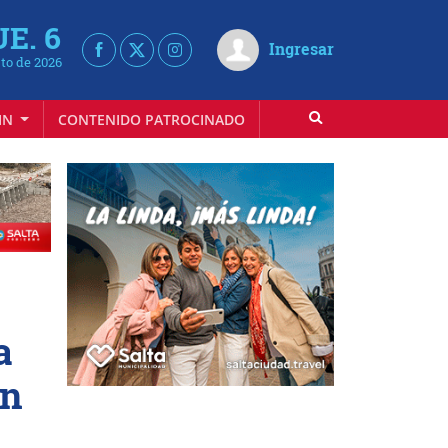
UE. 6
Ingresar
to de 2026
IN
CONTENIDO PATROCINADO
a
an