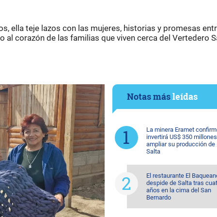
os, ella teje lazos con las mujeres, historias y promesas ent
 al corazón de las familias que viven cerca del Vertedero 
Notas más
leídas
La minera Eramet confirm
invertirá US$ 350 millones
ampliar su producción de l
Salta
El restaurante El Baquean
despide de Salta tras cua
años en la cima del San
Bernardo