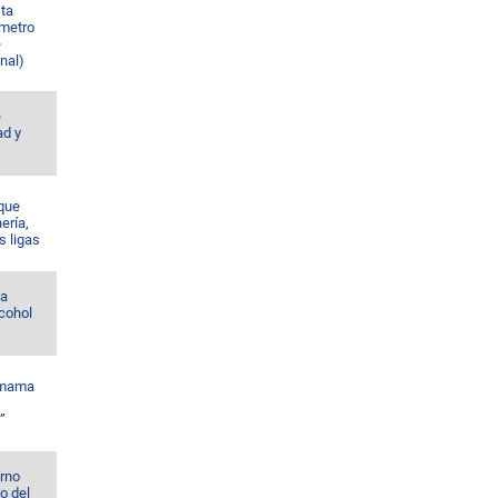
sta
 metro
e
nal)
e
ad y
 que
nería,
s ligas
la
lcohol
amama
”
erno
o del