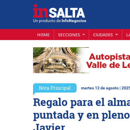
Un producto de
InfoNegocios
HOME
SECCIONES
CIUDADES
L
Nota Principal
martes 12 de agosto | 202
Regalo para el alm
puntada y en pleno
Javier