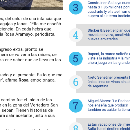
Construir en Salta ya cue
hasta $ 1,85 millones por
cuadrado (y el steel fram
supera al sistema tradicio
s, del calor de una infancia que
e agujas y lanas. “Ella me enseñó
aciencia. En cada hebra que
Sticker & Beer: el plan qu
da Rosa Aramayo, periodista,
mezcla cerveza, creativid
nuevas amistades
reso extra, pronto se
Rupont, la marca salteña
ra de volver a las raíces, de
viste a la industria y la mi
os ese saber que se lleva en las
ahora juega en las grande
sado y el presente. Es lo que me
Nieto Senetiner presenta 
r”, afirma
Rosa
, emocionada.
única línea de vinos sin a
de Argentina
amino fue el inicio de las
Miguel Siares: “La Pach
n en la zona del Vertedero San
nos enseña que producir
también es cuidar la tierra
o sepan. Tienen historias de
a salir adelante junto a sus
Estas vacaciones de invi
Salta fue el destino elegid