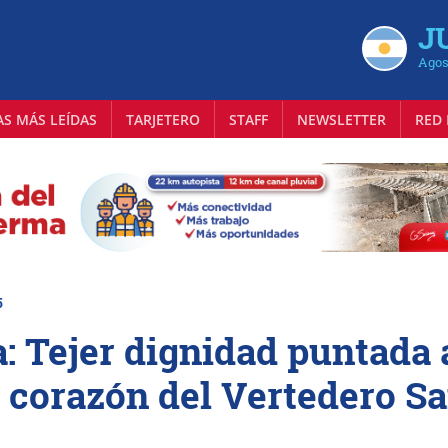
J
Agos
AS MÁS LEÍDAS
TARJETERO
STAFF
NEWSLETTER
RED 
5
a: Tejer dignidad puntada 
 corazón del Vertedero S