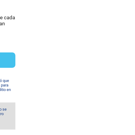
re cada
San
ó que
 para
itio en
o se
tro