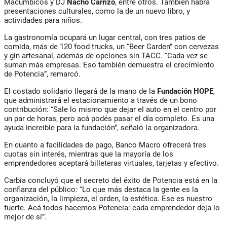
Macumbicos y DJ
Nacho Carrizo
, entre otros. También habrá
presentaciones culturales, como la de un nuevo libro, y
actividades para niños.
La gastronomía ocupará un lugar central, con tres patios de
comida, más de 120 food trucks, un “Beer Garden” con cervezas
y gin artesanal, además de opciones sin TACC. “Cada vez se
suman más empresas. Eso también demuestra el crecimiento
de Potencia”, remarcó.
El costado solidario llegará de la mano de la
Fundación HOPE
,
que administrará el estacionamiento a través de un bono
contribución: “Sale lo mismo que dejar el auto en el centro por
un par de horas, pero acá podés pasar el día completo. Es una
ayuda increíble para la fundación”, señaló la organizadora.
En cuanto a facilidades de pago, Banco Macro ofrecerá tres
cuotas sin interés, mientras que la mayoría de los
emprendedores aceptará billeteras virtuales, tarjetas y efectivo.
Carbia concluyó que el secreto del éxito de Potencia está en la
confianza del público: “Lo que más destaca la gente es la
organización, la limpieza, el orden, la estética. Ese es nuestro
fuerte. Acá todos hacemos Potencia: cada emprendedor deja lo
mejor de sí”.