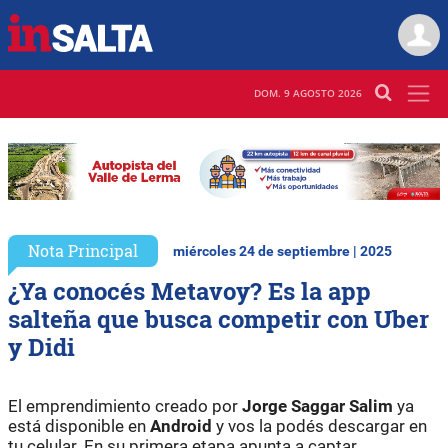
DOM. 9 AGOSTO 2026
Nota Principal
miércoles 24 de septiembre | 2025
¿Ya conocés Metavoy? Es la app
salteña que busca competir con Uber
y Didi
El emprendimiento creado por
Jorge Saggar Salim
ya
está disponible en
Android
y vos la podés descargar en
tu celular. En su primera etapa apunta a captar