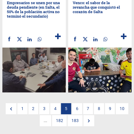
Empresarios se unen por una
Venco: el sabor de la
deuda pendiente (en Salta, el
revancha que conquistó el
50% de la población activa no
corazón de Salta
terminó el secundario)
1
2
3
4
5
6
7
8
9
10
...
182
183