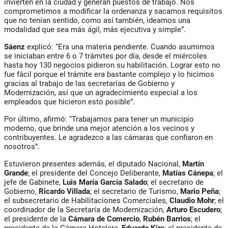
invierten en la ciudad y generan puestos de trabajo. Nos
comprometimos a modificar la ordenanza y sacamos requisitos
que no tenían sentido, como así también, ideamos una
modalidad que sea más ágil, más ejecutiva y simple”.
Sáenz
explicó: “Era una materia pendiente. Cuando asumimos
se iniciaban entre 6 o 7 trámites por día, desde el miércoles
hasta hoy 130 negocios pidieron su habilitación. Lograr esto no
fue fácil porque el trámite era bastante complejo y lo hicimos
gracias al trabajo de las secretarías de Gobierno y
Modernización, así que un agradecimiento especial a los
empleados que hicieron esto posible”.
Por último, afirmó: “Trabajamos para tener un municipio
moderno, que brinde una mejor atención a los vecinos y
contribuyentes. Le agradezco a las cámaras que confiaron en
nosotros”.
Estuvieron presentes además, el diputado Nacional,
Martín
Grande
; el presidente del Concejo Deliberante,
Matías Cánepa
; el
jefe de Gabinete,
Luis María García Salado
; el secretario de
Gobierno,
Ricardo Villada
; el secretario de Turismo,
Mario Peña
;
el subsecretario de Habilitaciones Comerciales,
Claudio Mohr
; el
coordinador de la Secretaría de Modernización,
Arturo Escudero
;
el presidente de la
Cámara de Comercio
,
Rubén Barrios
; el
presidente de la Cámara Hotelera,
Eduardo Kira
; el presidente de