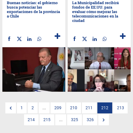
Buenas noticias: el gobierno
La Municipalidad recibirá
busca potenciar las
fondos de EE.UU. para
exportaciones de la provincia
evaluar cómo mejorar las
a Chile
telecomunicaciones en la
ciudad
1
2
...
209
210
211
212
213
214
215
...
325
326