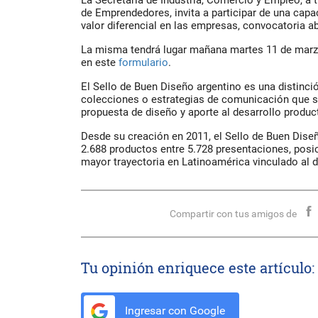
La Secretaría de Industria, Comercio y Empleo, a 
de Emprendedores, invita a participar de una cap
valor diferencial en las empresas, convocatoria a
La misma tendrá lugar mañana martes 11 de marzo
en este
formulario
.
El Sello de Buen Diseño argentino es una distinció
colecciones o estrategias de comunicación que s
propuesta de diseño y aporte al desarrollo product
Desde su creación en 2011, el Sello de Buen Dise
2.688 productos entre 5.728 presentaciones, pos
mayor trayectoria en Latinoamérica vinculado al 
Compartir con tus amigos de
Tu opinión enriquece este artículo:
Ingresar con Google