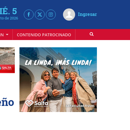
É. 5
Ingresar
to de 2026
IN
CONTENIDO PATROCINADO
eño