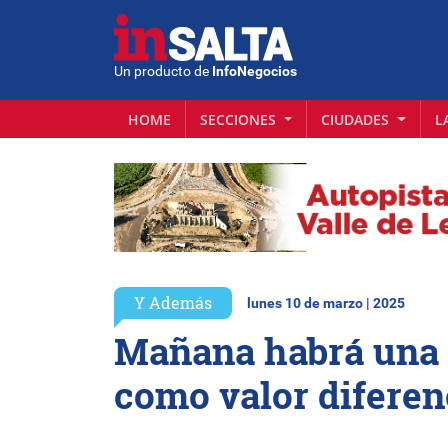
Un producto de
InfoNegocios
HOME
SECCIONES
CIUDADES
L
Y Además
lunes 10 de marzo | 2025
Mañana habrá una c
como valor diferen