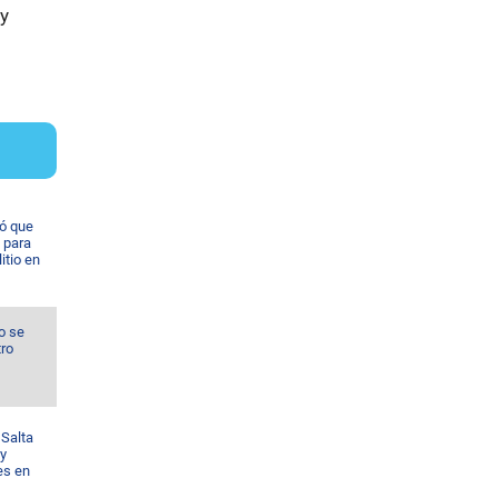
 y
ó que
 para
itio en
o se
tro
 Salta
 y
es en