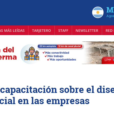
MI
Agos
AS MÁS LEÍDAS
TARJETERO
STAFF
NEWSLETTER
RED 
apacitación sobre el dis
cial en las empresas