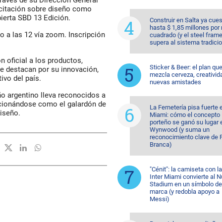
través de su Dirección General
acitación sobre diseño como
bierta SBD 13 Edición.
Construir en Salta ya cue
hasta $ 1,85 millones por
 a las 12 vía zoom. Inscripción
cuadrado (y el steel fram
supera al sistema tradicio
n oficial a los productos,
Sticker & Beer: el plan qu
e destacan por su innovación,
mezcla cerveza, creativid
ivo del país.
nuevas amistades
ño argentino lleva reconocidos a
icionándose como el galardón de
La Fernetería pisa fuerte 
diseño.
Miami: cómo el concepto
porteño se ganó su lugar 
Wynwood (y suma un
reconocimiento clave de F
Branca)
"Cénit": la camiseta con l
Inter Miami convierte al N
Stadium en un símbolo de
marca (y redobla apoyo a
Messi)