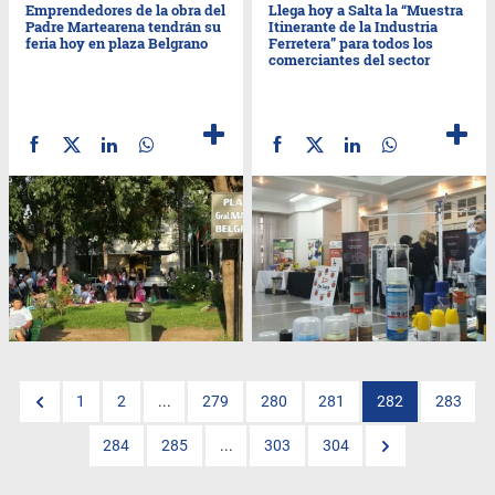
Emprendedores de la obra del
Llega hoy a Salta la “Muestra
Padre Martearena tendrán su
Itinerante de la Industria
feria hoy en plaza Belgrano
Ferretera” para todos los
comerciantes del sector
1
2
...
279
280
281
282
283
284
285
...
303
304