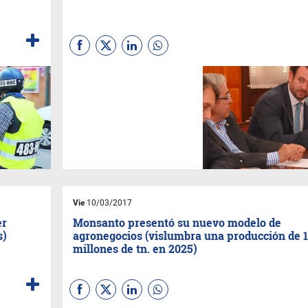
tecnológico del país y la
región.
Con el objetivo de generar un
aporte a la agenda de
desarrollo de la región y de la
provincia y ante la invitación
de la Cámara de Diputados, el
Dr.
José Urtubey
expuso
sobre Industrialización,
pobreza y desarrollo en la
Cámara Baja Provincial
.
Vie
10/03/2017
er
Monsanto presentó su nuevo modelo de
s)
agronegocios (vislumbra una producción de 
millones de tn. en 2025)