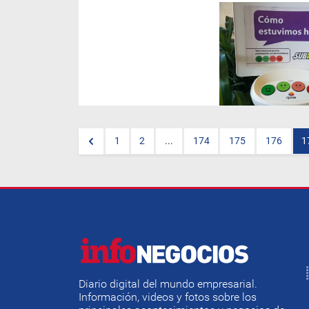
La agencia de investigación
de mercado
Opiner
brinda
servicios de información
instantánea de atención al
cliente y satisfacción de los
empleados. Recientemente
incorporó Happy or Not, la
licencia de soluciones de
fidelización a clientes que
estuvo presente en
Expoagro
.
Detalles de este y otros
servicios en nota completa.
1
2
...
174
175
176
1
Diario digital del mundo empresarial.
Información, videos y fotos sobre los