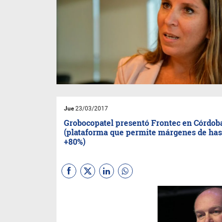
Jue
23/03/2017
Grobocopatel presentó Frontec en Córdob
(plataforma que permite márgenes de has
+80%)
El titular del
Grupo Los Grobo
estuvo ayer en el sur de la
provincia mediterránea
mostrando
Frontec
, una