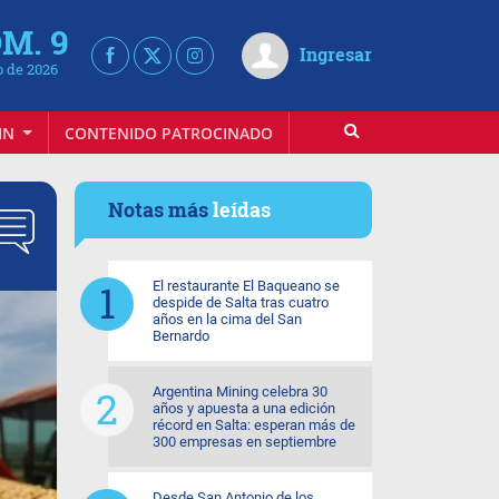
M. 9
Ingresar
 de 2026
IN
CONTENIDO PATROCINADO
Notas más
leídas
El restaurante El Baqueano se
despide de Salta tras cuatro
años en la cima del San
Bernardo
Argentina Mining celebra 30
años y apuesta a una edición
récord en Salta: esperan más de
300 empresas en septiembre
Desde San Antonio de los