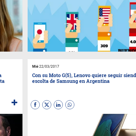
Mié
22/03/2017
a
Con su Moto G(5), Lenovo quiere seguir siend
ta
escolta de Samsung en Argentina
¿Qué te cuento primero: que el
nuevo Moto G Plus tiene un
procesador Qualcomm
Snapdragon 625 octa-core 2.0