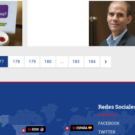
El presidente de la compañía
en Argentina aseguró que hay
tres variables que permitirán
alcanzar ese objetivo: las
buenas rotaciones de cultivos
(algo que no se venía dando
por la sojización durante el
kirchnerismo), la mayor
tecnología en los campos y
las nuevas plataformas de
información. "El momento para
el despegue hacia la nueva
77
178
179
180
...
183
184
agricultura es ahora”, aseguró
Juan Farinati
(foto).
Redes Sociale
FACEBOOK
TWITTER