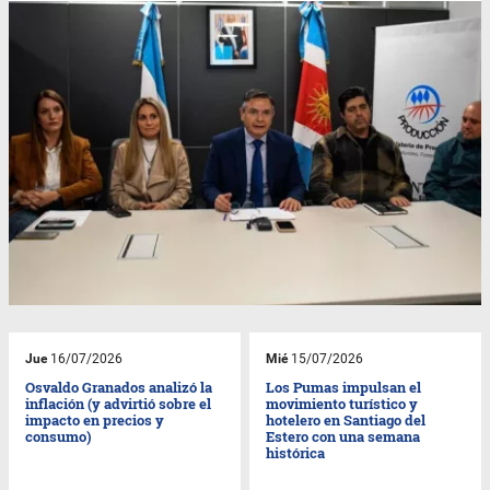
Jue
16/07/2026
Mié
15/07/2026
Osvaldo Granados analizó la
Los Pumas impulsan el
inflación (y advirtió sobre el
movimiento turístico y
impacto en precios y
hotelero en Santiago del
consumo)
Estero con una semana
histórica