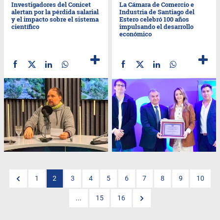
Investigadores del Conicet
La Cámara de Comercio e
alertan por la pérdida salarial
Industria de Santiago del
y el impacto sobre el sistema
Estero celebró 100 años
científico
impulsando el desarrollo
económico
1
2
3
4
5
6
7
8
9
10
...
15
16