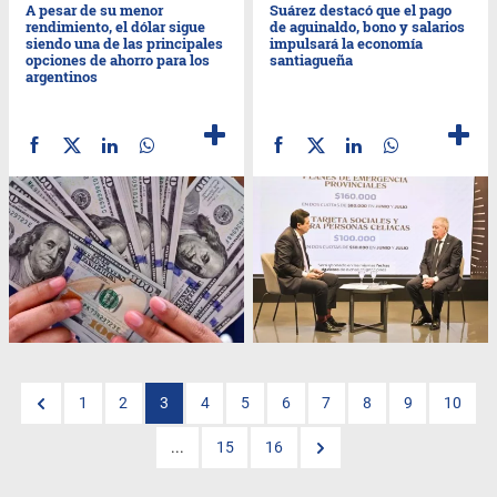
A pesar de su menor
Suárez destacó que el pago
rendimiento, el dólar sigue
de aguinaldo, bono y salarios
siendo una de las principales
impulsará la economía
opciones de ahorro para los
santiagueña
argentinos
1
2
3
4
5
6
7
8
9
10
...
15
16