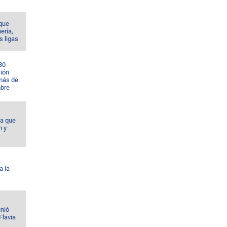
 que
nería,
s ligas
30
ción
 más de
bre
da que
n y
á
a la
unió
Flavia