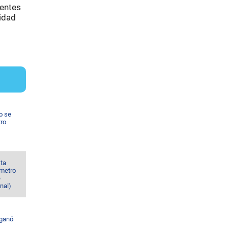
uentes
ridad
o se
tro
sta
 metro
e
nal)
 ganó