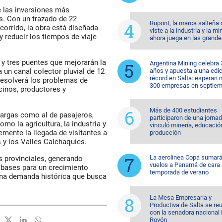
e las inversiones más
s. Con un trazado de 22
Rupont, la marca salteña
corrido, la obra está diseñada
viste a la industria y la mi
 y reducir los tiempos de viaje
ahora juega en las grande
y tres puentes que mejorarán la
Argentina Mining celebra 
años y apuesta a una edi
a un canal colector pluvial de 12
récord en Salta: esperan
resolverá los problemas de
300 empresas en septiem
cinos, productores y
Más de 400 estudiantes
cargas como al de pasajeros,
participaron de una jorna
mo la agricultura, la industria y
vinculó minería, educació
emente la llegada de visitantes a
producción
 y los Valles Calchaquíes.
La aerolínea Copa sumar
s provinciales, generando
vuelos a Panamá de cara 
 bases para un crecimiento
temporada de verano
una demanda histórica que busca
La Mesa Empresaria y
Productiva de Salta se re
con la senadora nacional 
Royón