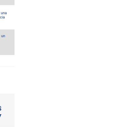
r una
cia
: un
$
y