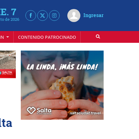
E. 7
Ingresar
to de 2026
IN
CONTENIDO PATROCINADO
lta