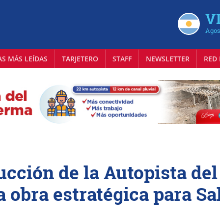
VI
Agos
AS MÁS LEÍDAS
TARJETERO
STAFF
NEWSLETTER
RED 
cción de la Autopista del
 obra estratégica para Sa