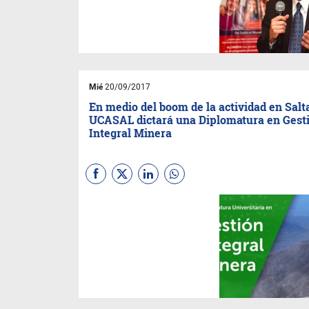
1.000 clientes activos. Se
consolida así como una de las
organizaciones referentes en
la región y el país, por su nivel
de cobertura y profundidad de
servicios especialmente
diseñados para el segmento
microempresarial.
Mié
20/09/2017
En medio del boom de la actividad en Salta
UCASAL dictará una Diplomatura en Gest
Integral Minera
Las clases comenzarán el
próximo 29 de setiembre y se
extenderán por siete meses.
La titulación estará destinada
a una gran diversidad de
profesionales.