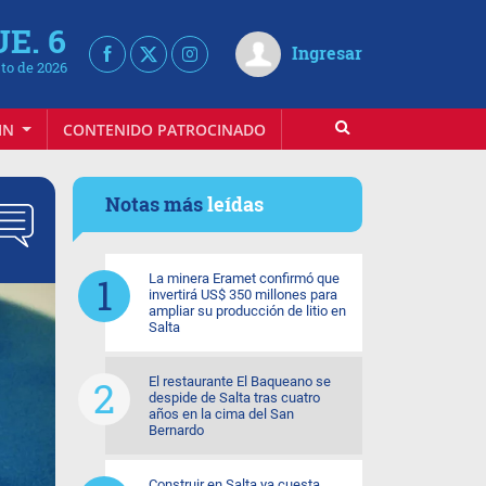
UE. 6
Ingresar
to de 2026
IN
CONTENIDO PATROCINADO
Notas más
leídas
La minera Eramet confirmó que
invertirá US$ 350 millones para
ampliar su producción de litio en
Salta
El restaurante El Baqueano se
despide de Salta tras cuatro
años en la cima del San
Bernardo
Construir en Salta ya cuesta