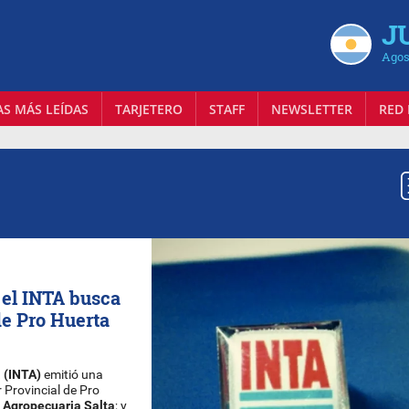
J
Agos
AS MÁS LEÍDAS
TARJETERO
STAFF
NEWSLETTER
RED 
: el INTA busca
de Pro Huerta
 (INTA)
emitió una
Provincial de Pro
 Agropecuaria Salta
; y