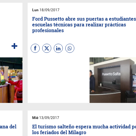
Lun
18/09/2017
Ford Pussetto abre sus puertas a estudiantes
escuelas técnicas para realizar prácticas
profesionales
Un grupo de quince
estudiantes de cuarto año de
la Escuela de Educación
Técnica N° 3139 Martín Miguel
de Güemes realizará prácticas
en la concesionaria
Ford
Pussetto
de Salta.
Mié
13/09/2017
ana del
El turismo salteño espera mucha actividad p
los feriados del Milagro