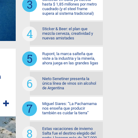
hasta $ 1,85 millones por metro
cuadrado (y el steel frame
supera al sistema tradicional)
Sticker & Beer: el plan que
mezcla cerveza, creatividad y
nuevas amistades
Rupont, la marca salteña que
viste a la industria y la minería,
ahora juega en las grandes ligas
a
Nieto Senetiner presenta la
única línea de vinos sin alcohol
de Argentina
Miguel Siares: “La Pachamama
nos enseña que producir
también es cuidar la tierra”
Estas vacaciones de invierno
Salta fue el destino elegido del
norte: Llegaron más de 267.000