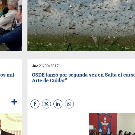
Jue
21/09/2017
os mil
OSDE lanzó por segunda vez en Salta el curso
Arte de Cuidar”
La obra social profundiza las
acciones en torno a la
profesionalización de la
asistencia y atención al