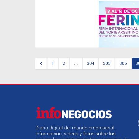
El presidente de la
Cámara de
Comercio Exterior de Salta
,
Javier Cerúsico
, se reunió con
el intendente
Gustavo Sáenz
y
autoridades municipales para
coordinar esa participación.
1
2
...
304
305
306
3
Diario digital del mundo empresarial.
Información, videos y fotos sobre los