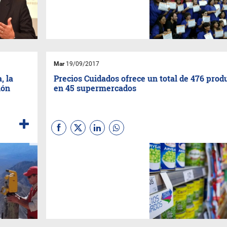
paciente, con una
capacitación totalmente
gratuita.
Mar
19/09/2017
, la
Precios Cuidados ofrece un total de 476 prod
ión
en 45 supermercados
El listado se puede consultar
por Internet. El programa
incorporó nuevos productos y
fue extendido hasta diciembre
próximo.