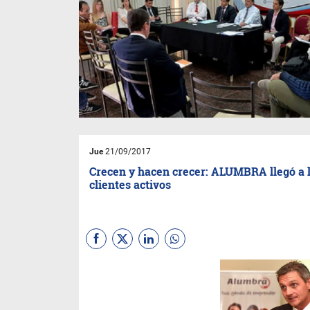
Jue
21/09/2017
Crecen y hacen crecer: ALUMBRA llegó a l
clientes activos
El Programa
ALUMBRA
de
Fundación Banco Macro
,
celebra hoy un nuevo hito:
haber alcanzado los primeros