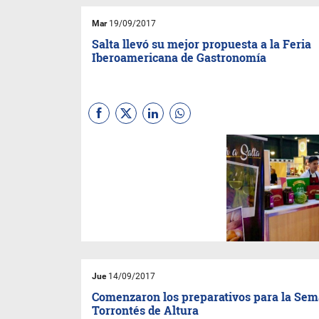
Mar
19/09/2017
Salta llevó su mejor propuesta a la Feria
Iberoamericana de Gastronomía
La actividad se hizo por
primera vez en el país entre el
15 y el 17 de setiembre. La
provincia promocionó toda su
oferta gastronómica a través
de la guía digital “Sabor a
Salta”.
Jue
14/09/2017
Comenzaron los preparativos para la Sem
Torrontés de Altura