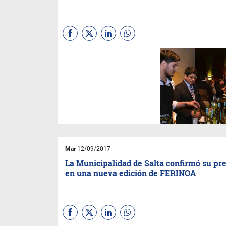
Este año la actividad, que
busca promocionar los vinos
salteños, se desarrollará del
13 al 16 de octubre con la
participación de varias
bodegas y el apoyo del
Gobierno Provincial.
Mar
12/09/2017
La Municipalidad de Salta confirmó su pr
en una nueva edición de FERINOA