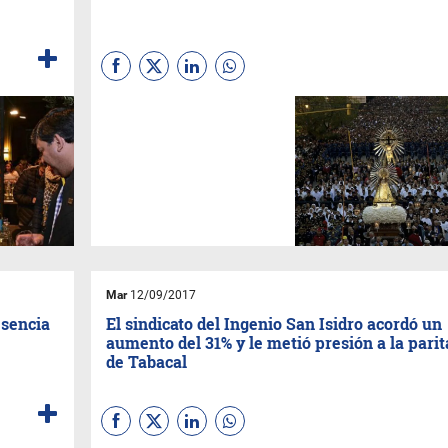
Las reservas hoteleras en la
ciudad rondan el 85%, y se
espera que el nivel de
ocupación sea mayor. Miles
de personas de todo el país
llegan a Salta para participar
de la celebración religiosa.
Mar
12/09/2017
esencia
El sindicato del Ingenio San Isidro acordó un
aumento del 31% y le metió presión a la parit
de Tabacal