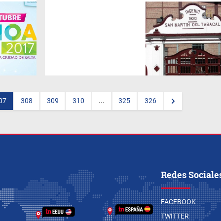
Los azucareros de la empresa
instalada en Campo Santo
lograron fijar un salario mínimo
de 21.900 pesos. Los de
Hipólito Yrigoyen reclaman un
incremento salarial del 40%.
07
308
309
310
...
325
326
Redes Sociale
FACEBOOK
TWITTER