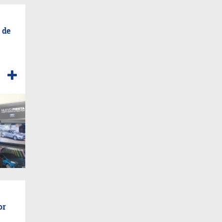
 de
or