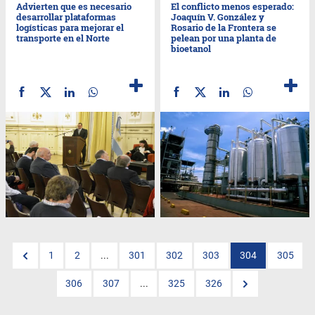
Advierten que es necesario
El conflicto menos esperado:
desarrollar plataformas
Joaquín V. González y
logísticas para mejorar el
Rosario de la Frontera se
transporte en el Norte
pelean por una planta de
bioetanol
1
2
...
301
302
303
304
305
306
307
...
325
326