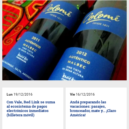
Lun
19/12/2016
Vie
16/12/2016
Con Vale, Red Link se suma
Andá preparando las
al ecosistema de pagos
vacaciones: pasajes,
electrónicos inmediatos
bronceador, mate y... ¡Claro
(billetera móvil)
América!