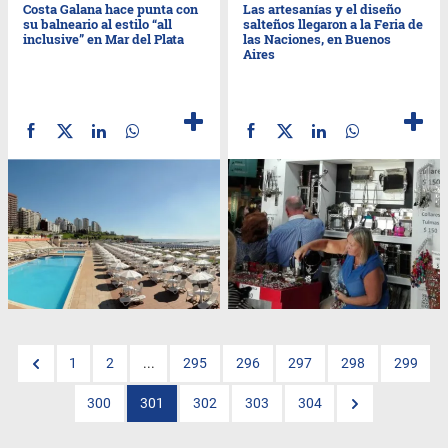
Costa Galana hace punta con
Las artesanías y el diseño
su balneario al estilo “all
salteños llegaron a la Feria de
inclusive” en Mar del Plata
las Naciones, en Buenos
Aires
1
2
...
295
296
297
298
299
300
301
302
303
304