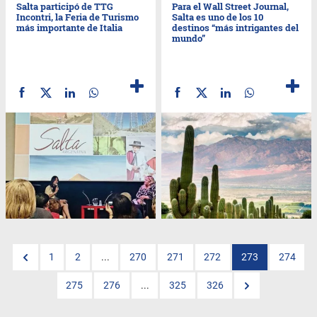
Salta participó de TTG
Para el Wall Street Journal,
Incontri, la Feria de Turismo
Salta es uno de los 10
más importante de Italia
destinos “más intrigantes del
mundo”
1
2
...
270
271
272
273
274
275
276
...
325
326